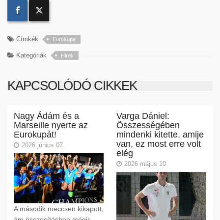
Címkék
Eurokupa
Kategóriák
Hirek
KAPCSOLÓDÓ CIKKEK
Nagy Ádám és a
Varga Dániel:
Marseille nyerte az
Összességében
Eurokupát!
mindenki kitette, amije
van, ez most erre volt
2026 június 07.
elég
2026 május 10.
A második meccsen kikapott,
ám összesítésben mégis