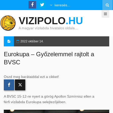
VIZIPOLO
.HU
A magyar vízilabda hivatalos oldala…
2022 október 14.
Eurokupa – Győzelemmel rajtolt a
BVSC
Oszd meg barátaiddal ezt a cikket!
A BVSC 15-12-re nyert a görög Apollon Szmírnisz ellen a
férfi vízilabda Eurokupa selejtezőjében.