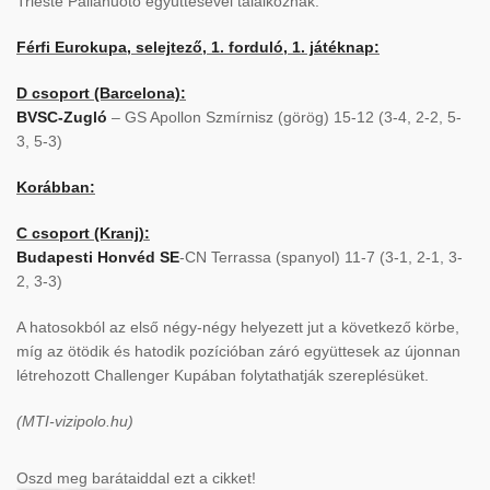
Trieste Pallanuoto együttesével találkoznak.
Férfi Eurokupa, selejtező, 1. forduló, 1. játéknap:
D csoport (Barcelona):
BVSC-Zugló
– GS Apollon Szmírnisz (görög) 15-12 (3-4, 2-2, 5-
3, 5-3)
Korábban:
C csoport (Kranj):
Budapesti Honvéd SE
-CN Terrassa (spanyol) 11-7 (3-1, 2-1, 3-
2, 3-3)
A hatosokból az első négy-négy helyezett jut a következő körbe,
míg az ötödik és hatodik pozícióban záró együttesek az újonnan
létrehozott Challenger Kupában folytathatják szereplésüket.
(MTI-vizipolo.hu)
Oszd meg barátaiddal ezt a cikket!