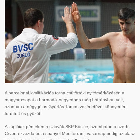
A barcelonai kvalifikációs torna csütörtöki nyitómérkőzésén a
magyar csapat a harmadik negyedben még hátrányban volt,
azonban a négygólos Gyárfás Tamás vezérletével könnyedén
fordított és győzött.
A zuglóiak pénteken a szlovák SKP Kosice, szombaton a szerb
Crvena zvezda és a spanyol Mediterrani, vasárnap pedig az olasz