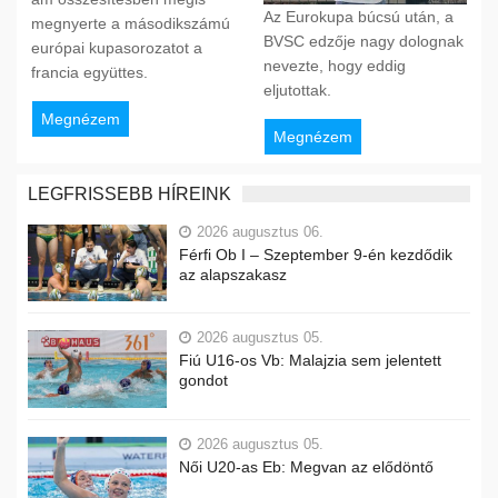
Az Eurokupa búcsú után, a
megnyerte a másodikszámú
BVSC edzője nagy dolognak
európai kupasorozatot a
nevezte, hogy eddig
francia együttes.
eljutottak.
Megnézem
Megnézem
LEGFRISSEBB HÍREINK
2026 augusztus 06.
Férfi Ob I – Szeptember 9-én kezdődik
az alapszakasz
2026 augusztus 05.
Fiú U16-os Vb: Malajzia sem jelentett
gondot
2026 augusztus 05.
Női U20-as Eb: Megvan az elődöntő