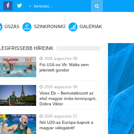
ÚSZÁS
SZINKRON/MŰ
GALÉRIÁK
LEGFRISSEBB HÍREINK
2026 augusztus 08.
Fiú U16-os Vb: Málta sem
jelentett gondot
2026 augusztus 08.
Vizes Eb – Bemutatkozott az
első magyar óriás-toronyugró,
Dobra Viktor
2026 augusztus 07.
Női U20-as Európa-bajnok a
magyar válogatott!