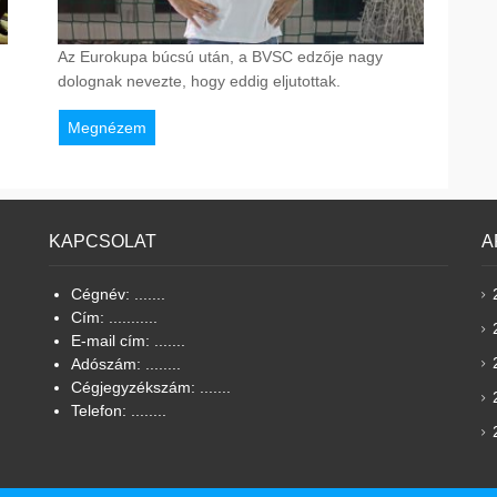
Az Eurokupa búcsú után, a BVSC edzője nagy
dolognak nevezte, hogy eddig eljutottak.
Megnézem
KAPCSOLAT
A
Cégnév: .......
Cím: ...........
E-mail cím: .......
Adószám: ........
Cégjegyzékszám: .......
Telefon: ........