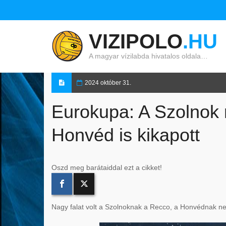
VIZIPOLO
.HU
A magyar vízilabda hivatalos oldala…
2024 október 31.
Eurokupa: A Szolnok 
Honvéd is kikapott
Oszd meg barátaiddal ezt a cikket!
Nagy falat volt a Szolnoknak a Recco, a Honvédnak n