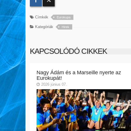
Címkék
Eurokupa
Kategóriák
Hirek
KAPCSOLÓDÓ CIKKEK
Nagy Ádám és a Marseille nyerte az
Eurokupát!
2026 június 07.