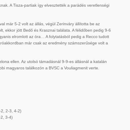
ak. A Tisza-partiak így elvesztették a parádés veretlenségi
al már 5-2 volt az állás, végül Zerinváry állította be az
, ekkor jött Bedő és Krasznai találata. A félidőben pedig 9-6
 ugyanis elromlott az óra… A folytatásból pedig a Recco tudott
A záróakkordban már csak az eredmény számszerűsége volt a
elona ellen. Az utolsó támadásnál 9-9-es állásnál a katalán
bbi magyaros találkozón a BVSC a Vouliagmenit verte.
2, 2-3, 4-2)
2, 3-4)