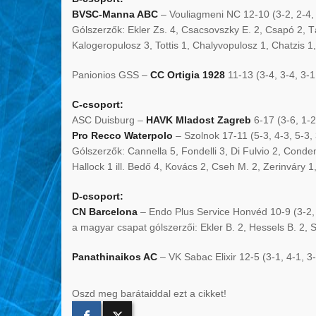
BVSC-Manna ABC
– Vouliagmeni NC 12-10 (3-2, 2-4, 
Gólszerzők: Ekler Zs. 4, Csacsovszky E. 2, Csapó 2, Tát
Kalogeropulosz 3, Tottis 1, Chalyvopulosz 1, Chatzis 1,
Panionios GSS –
CC Ortigia 1928
11-13 (3-4, 3-4, 3-1
C-csoport:
ASC Duisburg –
HAVK Mladost Zagreb
6-17 (3-6, 1-2
Pro Recco Waterpolo
– Szolnok 17-11 (5-3, 4-3, 5-3, 
Gólszerzők: Cannella 5, Fondelli 3, Di Fulvio 2, Condem
Hallock 1 ill. Bedő 4, Kovács 2, Cseh M. 2, Zerinváry 1
D-csoport:
CN Barcelona
– Endo Plus Service Honvéd 10-9 (3-2, 
a magyar csapat gólszerzői: Ekler B. 2, Hessels B. 2, S
Panathinaikos AC
– VK Sabac Elixir 12-5 (3-1, 4-1, 3-
Oszd meg barátaiddal ezt a cikket!