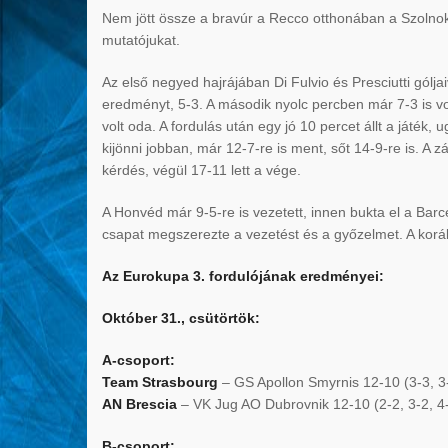
Nem jött össze a bravúr a Recco otthonában a Szolnokn
mutatójukat.
Az első negyed hajrájában Di Fulvio és Presciutti góljaiv
eredményt, 5-3. A második nyolc percben már 7-3 is volt
volt oda. A fordulás után egy jó 10 percet állt a játék,
kijönni jobban, már 12-7-re is ment, sőt 14-9-re is. 
kérdés, végül 17-11 lett a vége.
A Honvéd már 9-5-re is vezetett, innen bukta el a Barc
csapat megszerezte a vezetést és a győzelmet. A korá
Az Eurokupa 3. fordulójának eredményei:
Október 31., csütörtök:
A-csoport:
Team Strasbourg
– GS Apollon Smyrnis 12-10 (3-3, 3-
AN Brescia
– VK Jug AO Dubrovnik 12-10 (2-2, 3-2, 4-
B-csoport: