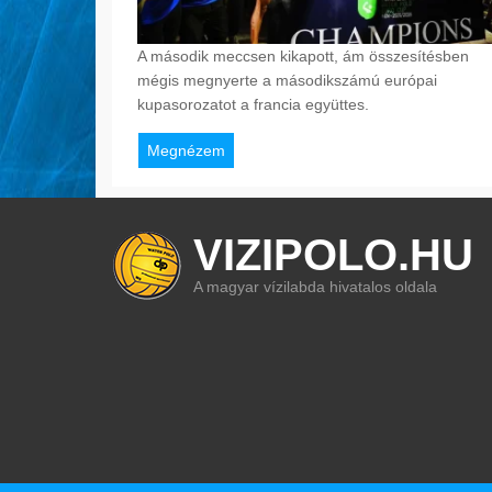
A második meccsen kikapott, ám összesítésben
mégis megnyerte a másodikszámú európai
kupasorozatot a francia együttes.
Megnézem
VIZIPOLO.HU
A magyar vízilabda hivatalos oldala