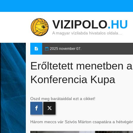
VIZIPOLO
.HU
A magyar vízilabda hivatalos oldala…
2025 november 07.
Erőltetett menetben 
Konferencia Kupa
Oszd meg barátaiddal ezt a cikket!
Három meccs vár Szivós Márton csapatára a hétvégén