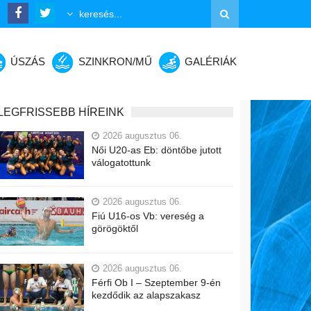
ÚSZÁS
SZINKRON/MŰ
GALÉRIÁK
LEGFRISSEBB HÍREINK
2026 augusztus 06.
Női U20-as Eb: döntőbe jutott
válogatottunk
2026 augusztus 06.
Fiú U16-os Vb: vereség a
görögöktől
2026 augusztus 06.
Férfi Ob I – Szeptember 9-én
kezdődik az alapszakasz