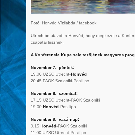
Fotó: Honvéd Vízilabda / facebook
Utrechtbe utazott a Honvéd, hogy megkezdje a Konferen
csapatai lesznek.
A Konferencia Kupa selejtezőjének magyaros prog
November 7., péntek:
19.00 UZSC Utrecht-
Honvéd
20.45 PAOK Szaloniki-Posillipo
November 8., szombat:
17.15 UZSC Utrecht-PAOK Szaloniki
19.00
Honvéd
-Posillipo
November 9., vasárnap:
9.15
Honvéd
-PAOK Szaloniki
11.00 UZSC Utrecht-Posillipo