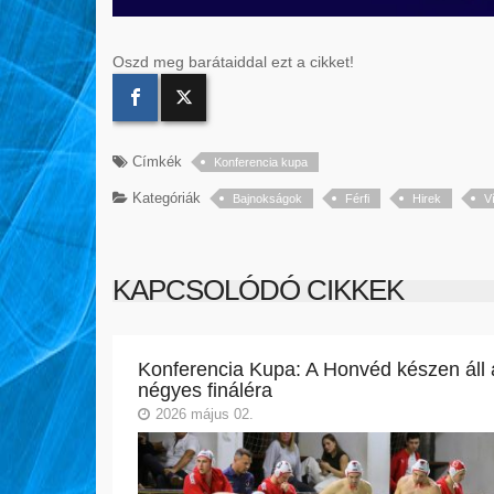
Oszd meg barátaiddal ezt a cikket!
Címkék
Konferencia kupa
Kategóriák
Bajnokságok
Férfi
Hirek
V
KAPCSOLÓDÓ CIKKEK
Konferencia Kupa: A Honvéd készen áll 
négyes fináléra
2026 május 02.