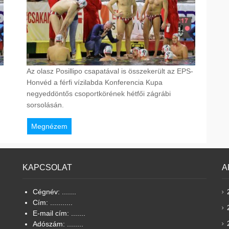
Az olasz Posillipo csapatával is összekerült az EPS-
Honvéd a férfi vízilabda Konferencia Kupa
negyeddöntős csoportkörének hétfői zágrábi
sorsolásán.
Megnézem
KAPCSOLAT
A
Cégnév: .......
Cím: ...........
E-mail cím: .......
Adószám: ........