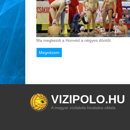
Ma megkezdi a Honvéd a négyes döntőt.
Megnézem
VIZIPOLO.HU
A magyar vízilabda hivatalos oldala