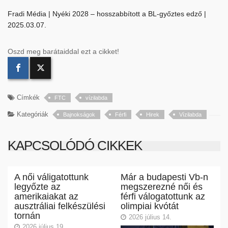
Fradi Média | Nyéki 2028 – hosszabbított a BL-győztes edző |
2025.03.07.
Oszd meg barátaiddal ezt a cikket!
Címkék
FTC
vízilabda
Kategóriák
Bajnokságok
Férfi
Hirek
Vízilabda
KAPCSOLÓDÓ CIKKEK
A női váligatottunk
Már a budapesti Vb-n
legyőzte az
megszerezné női és
amerikaiakat az
férfi válogatottunk az
ausztráliai felkészülési
olimpiai kvótát
tornán
2026 július 14.
2026 július 19.