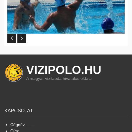
VIZIPOLO.HU
A magyar vízilabda hivatalos oldala
KAPCSOLAT
Cégnév: .......
Cím: ...........