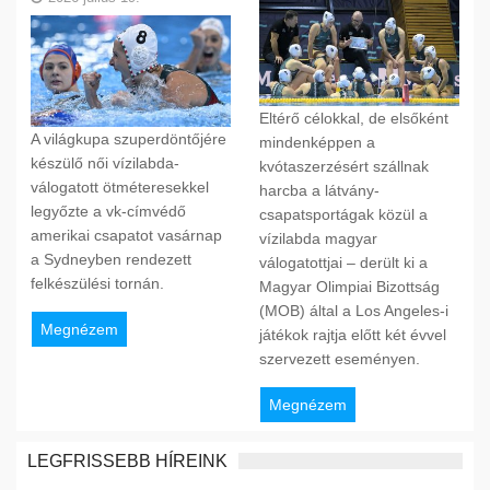
Eltérő célokkal, de elsőként
A világkupa szuperdöntőjére
mindenképpen a
készülő női vízilabda-
kvótaszerzésért szállnak
válogatott ötméteresekkel
harcba a látvány-
legyőzte a vk-címvédő
csapatsportágak közül a
amerikai csapatot vasárnap
vízilabda magyar
a Sydneyben rendezett
válogatottjai – derült ki a
felkészülési tornán.
Magyar Olimpiai Bizottság
(MOB) által a Los Angeles-i
Megnézem
játékok rajtja előtt két évvel
szervezett eseményen.
Megnézem
LEGFRISSEBB HÍREINK