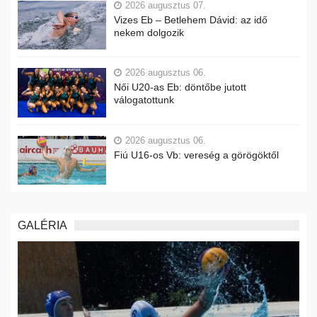
2026 augusztus 07.
Vizes Eb – Betlehem Dávid: az idő
nekem dolgozik
2026 augusztus 06.
Női U20-as Eb: döntőbe jutott
válogatottunk
2026 augusztus 06.
Fiú U16-os Vb: vereség a görögöktől
GALÉRIA