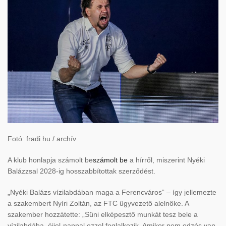
Fotó: fradi.hu / archív
A klub honlapja számolt be
számolt be
a hírről, miszerint Nyéki
Balázzsal 2028-ig hosszabbítottak szerződést.
„Nyéki Balázs vízilabdában maga a Ferencváros” – így jellemezte
a szakembert Nyíri Zoltán, az FTC ügyvezető alelnöke. A
szakember hozzátette: „Süni elképesztő munkát tesz bele a
vízilabdába, éjjel-nappal ezzel foglalkozik. Amikor nem edzés van,