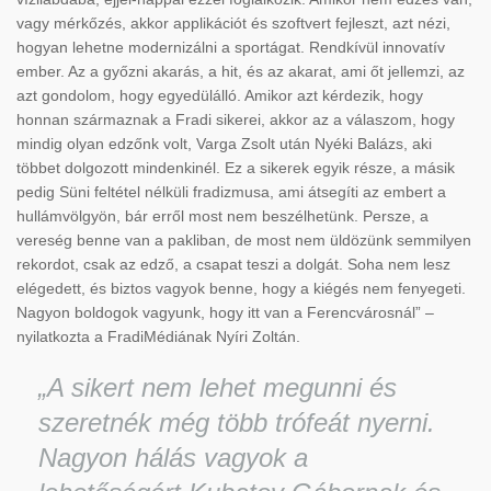
vagy mérkőzés, akkor applikációt és szoftvert fejleszt, azt nézi,
hogyan lehetne modernizálni a sportágat. Rendkívül innovatív
ember. Az a győzni akarás, a hit, és az akarat, ami őt jellemzi, az
azt gondolom, hogy egyedülálló. Amikor azt kérdezik, hogy
honnan származnak a Fradi sikerei, akkor az a válaszom, hogy
mindig olyan edzőnk volt, Varga Zsolt után Nyéki Balázs, aki
többet dolgozott mindenkinél. Ez a sikerek egyik része, a másik
pedig Süni feltétel nélküli fradizmusa, ami átsegíti az embert a
hullámvölgyön, bár erről most nem beszélhetünk. Persze, a
vereség benne van a pakliban, de most nem üldözünk semmilyen
rekordot, csak az edző, a csapat teszi a dolgát. Soha nem lesz
elégedett, és biztos vagyok benne, hogy a kiégés nem fenyegeti.
Nagyon boldogok vagyunk, hogy itt van a Ferencvárosnál” –
nyilatkozta a FradiMédiának Nyíri Zoltán.
„A sikert nem lehet megunni és
szeretnék még több trófeát nyerni.
Nagyon hálás vagyok a