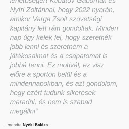
lehetőségért Kubatov Gábornak és
Nyíri Zoltánnal, hogy 2022 nyarán,
amikor Varga Zsolt szövetségi
kapitány lett rám gondoltak. Minden
nap úgy kelek fel, hogy szeretnék
jobb lenni és szeretném a
játékosaimat és a csapatomat is
jobbá tenni. Ez motivál, ez visz
előre a sporton belül és a
mindennapokban, és azt gondolom,
hogy ezért tudunk sikeresek
maradni, és nem is szabad
megállni”
– mondta
Nyéki Balázs
.