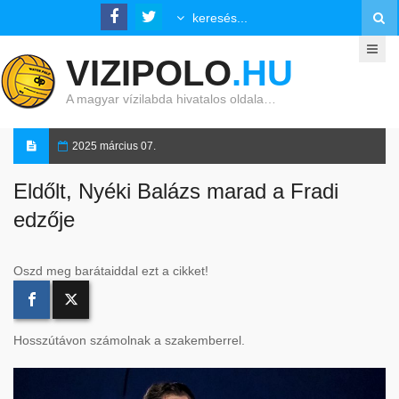
VIZIPOLO
.HU
A magyar vízilabda hivatalos oldala…
2025 március 07.
Eldőlt, Nyéki Balázs marad a Fradi
edzője
Oszd meg barátaiddal ezt a cikket!
Hosszútávon számolnak a szakemberrel.