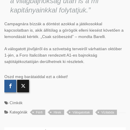
a világbajnokság után is a mi
kapitányainkkal folytatjuk.”
Campagnára bízzák a döntést azokkal a játékosokkal
kapcsolatban is, akik állítólag a görögök elleni kiesést követően a
lemondását kérték. „Csak szóbeszéd” – mondta Barelli.
A válogatott jövőjéről és a szövetség terveiről várhatóan október
1-jén, a Foro Italicóban rendezett A1-es bajnokság
sajtótájékoztatóján derülhetnek ki részletek.
Oszd meg barátaiddal ezt a cikket!
Címkék
Kategóriák
Férfi
Hirek
Válogatottak
Vízilabda