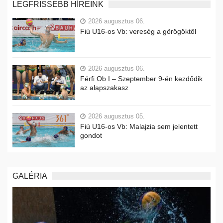
LEGFRISSEBB HÍREINK
2026 augusztus 06.
Fiú U16-os Vb: vereség a görögöktől
2026 augusztus 06.
Férfi Ob I – Szeptember 9-én kezdődik
az alapszakasz
2026 augusztus 05.
Fiú U16-os Vb: Malajzia sem jelentett
gondot
GALÉRIA