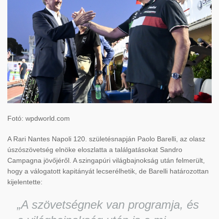
Fotó: wpdworld.com
A Rari Nantes Napoli 120. születésnapján Paolo Barelli, az olasz
úszószövetség elnöke eloszlatta a találgatásokat Sandro
Campagna jövőjéről. A szingapúri világbajnokság után felmerült,
hogy a válogatott kapitányát lecserélhetik, de Barelli határozottan
kijelentette:
„A szövetségnek van programja, és