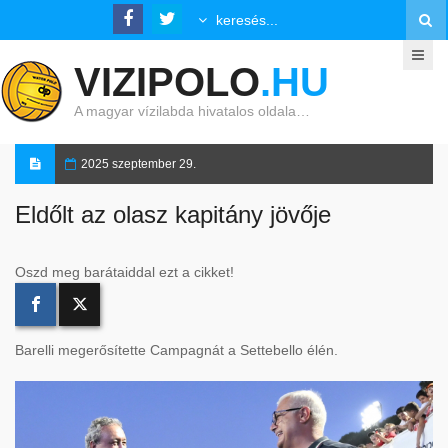
VIZIPOLO
.HU
A magyar vízilabda hivatalos oldala…
2025 szeptember 29.
Eldőlt az olasz kapitány jövője
Oszd meg barátaiddal ezt a cikket!
Barelli megerősítette Campagnát a Settebello élén.