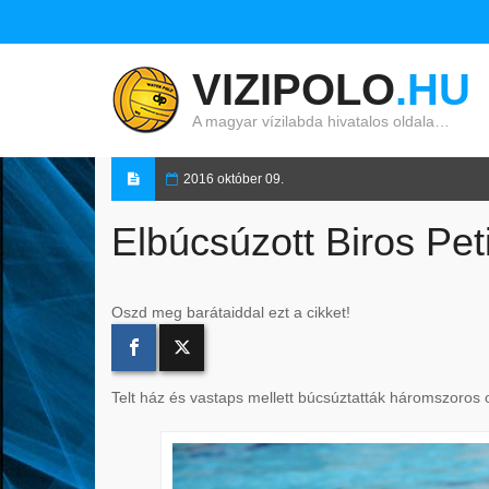
VIZIPOLO
.HU
A magyar vízilabda hivatalos oldala…
2016 október 09.
Elbúcsúzott Biros Peti
Oszd meg barátaiddal ezt a cikket!
Telt ház és vastaps mellett búcsúztatták háromszoros 