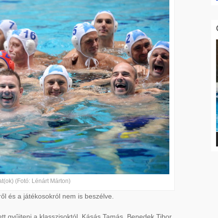
t(ok) (Fotó: Lénárt Márton)
ről és a játékosokról nem is beszélve.
ett gyűjteni a klasszisoktól. Kásás Tamás, Benedek Tibor,