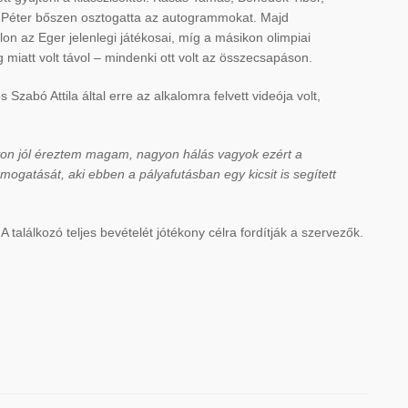
 Péter bőszen osztogatta az autogrammokat. Majd
on az Eger jelenlegi játékosai, míg a másikon olimpiai
 miatt volt távol – mindenki ott volt az összecsapáson.
zabó Attila által erre az alkalomra felvett videója volt,
n jól éreztem magam, nagyon hálás vagyok ezért a
gatását, aki ebben a pályafutásban egy kicsit is segített
A találkozó teljes bevételét jótékony célra fordítják a szervezők.