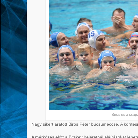
Biros és a csapa
Nagy sikert aratott Biros Péter búcsúmeccse. A körítés
A mérkőzés előtt a Bitskey bejáratnál aláírásokat lehet