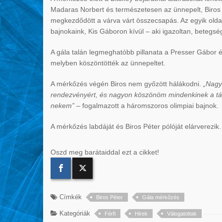
Madaras Norbert és természetesen az ünnepelt, Biros
megkezdődött a várva várt összecsapás. Az egyik oldal
bajnokaink, Kis Gáboron kívül – aki igazoltan, betegség
A gála talán legmeghatóbb pillanata a Presser Gábor és S
melyben köszöntötték az ünnepeltet.
A mérkőzés végén Biros nem győzött hálákodni.
„Nagyo
rendezvényért, és nagyon köszönöm mindenkinek a támo
nekem”
– fogalmazott a háromszoros olimpiai bajnok.
A mérkőzés labdáját és Biros Péter pólóját elárverezik. 
Oszd meg barátaiddal ezt a cikket!
Címkék
Biros Péter
Gála mérkőzés
Kategóriák
Férfi
Hirek
Válogatottak