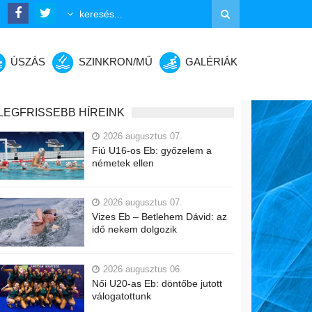
ÚSZÁS
SZINKRON/MŰ
GALÉRIÁK
LEGFRISSEBB HÍREINK
2026 augusztus 07.
Fiú U16-os Eb: győzelem a
németek ellen
2026 augusztus 07.
Vizes Eb – Betlehem Dávid: az
idő nekem dolgozik
2026 augusztus 06.
Női U20-as Eb: döntőbe jutott
válogatottunk