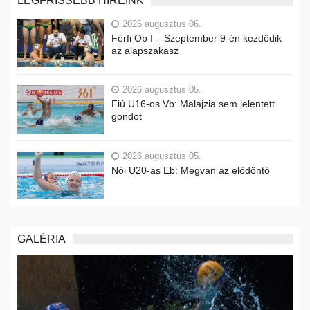
LEGFRISSEBB HÍREINK
2026 augusztus 06.
Férfi Ob I – Szeptember 9-én kezdődik
az alapszakasz
2026 augusztus 05.
Fiú U16-os Vb: Malajzia sem jelentett
gondot
2026 augusztus 05.
Női U20-as Eb: Megvan az elődöntő
GALÉRIA