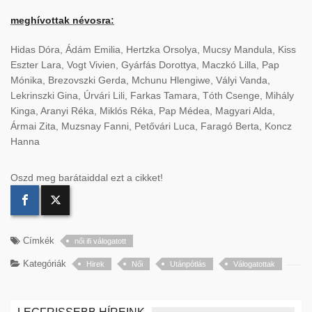
meghívottak névosra:
Hidas Dóra, Ádám Emilia, Hertzka Orsolya, Mucsy Mandula, Kiss
Eszter Lara, Vogt Vivien, Gyárfás Dorottya, Maczkó Lilla, Pap
Mónika, Brezovszki Gerda, Mchunu Hlengiwe, Vályi Vanda,
Lekrinszki Gina, Úrvári Lili, Farkas Tamara, Tóth Csenge, Mihály
Kinga, Aranyi Réka, Miklós Réka, Pap Médea, Magyari Alda,
Ármai Zita, Muzsnay Fanni, Petővári Luca, Faragó Berta, Koncz
Hanna
Oszd meg barátaiddal ezt a cikket!
Címkék
női ifi válogatott
Kategóriák
Hirek
Női
Utánpótlás
Válogatottak