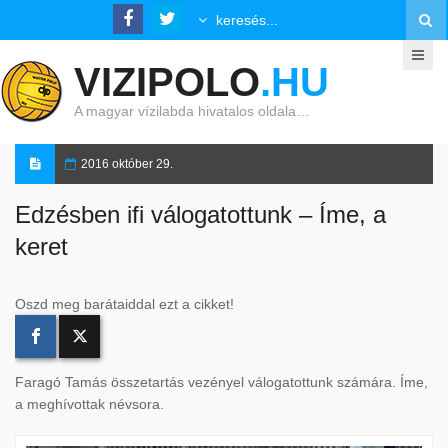
VIZIPOLO
.HU
A magyar vízilabda hivatalos oldala…
2016 október 29.
Edzésben ifi válogatottunk – Íme, a
keret
Oszd meg barátaiddal ezt a cikket!
Faragó Tamás összetartás vezényel válogatottunk számára. Íme,
a meghívottak névsora.