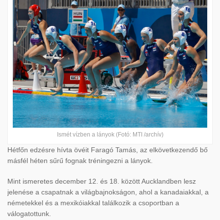
Ismét vízben a lányok (Fotó: MTI /archív)
Hétfőn edzésre hívta övéit Faragó Tamás, az elkövetkezendő bő
másfél héten sűrű fognak tréningezni a lányok.
Mint ismeretes december 12. és 18. között Aucklandben lesz
jelenése a csapatnak a világbajnokságon, ahol a kanadaiakkal, a
németekkel és a mexikóiakkal találkozik a csoportban a
válogatottunk.