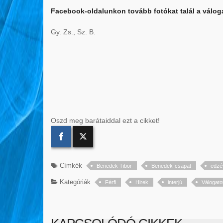
Facebook-oldalunkon tovább fotókat talál a váloga
Gy. Zs., Sz. B.
Oszd meg barátaiddal ezt a cikket!
Címkék
Benedek Tibor
Benedek-csapat
edzé
Kategóriák
Férfi
Hirek
interjú
Válogato