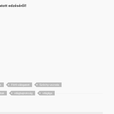
tott edzéséről!
s
Férfi válogatott
Széchy-uszoda
ttak
világbajnokság
világliga