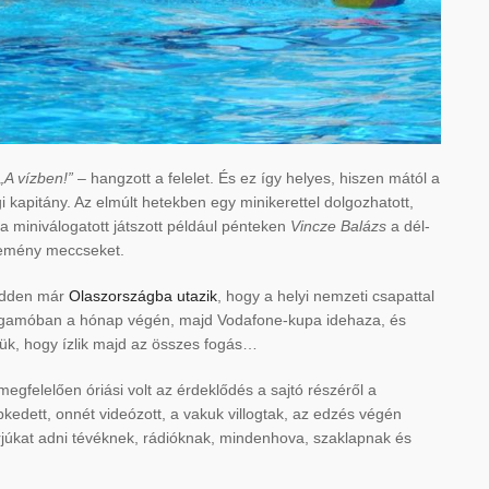
„A vízben!”
– hangzott a felelet. És ez így helyes, hiszen mától a
 kapitány. Az elmúlt hetekben egy minikerettel dolgozhatott,
a miniválogatott játszott például pénteken
Vincze Balázs
a dél-
 kemény meccseket.
kedden már
Olaszországba utazik
, hogy a helyi nemzeti csapattal
 Bergamóban a hónap végén, majd Vodafone-kupa idehaza, és
jük, hogy ízlik majd az összes fogás…
felelően óriási volt az érdeklődés a sajtó részéről a
kedett, onnét videózott, a vakuk villogtak, az edzés végén
erjúkat adni tévéknek, rádióknak, mindenhova, szaklapnak és