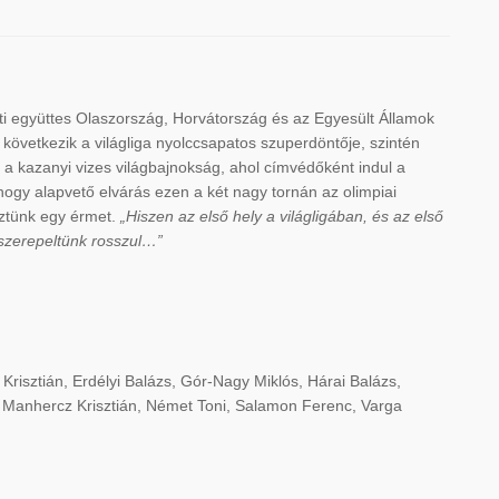
ti együttes Olaszország, Horvátország és az Egyesült Államok
 következik a világliga nyolccsapatos szuperdöntője, szintén
a kazanyi vizes világbajnokság, ahol címvédőként indul a
ogy alapvető elvárás ezen a két nagy tornán az olimpiai
reztünk egy érmet.
„Hiszen az első hely a világligában, és az első
 szerepeltünk rosszul…”
Krisztián, Erdélyi Balázs, Gór-Nagy Miklós, Hárai Balázs,
 Manhercz Krisztián, Német Toni, Salamon Ferenc, Varga