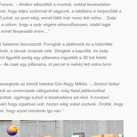
Ferenc.
– Amikor elkezdtük a munkát, sokkal kevesebben
st, hogy teljes számmal itt vagyunk, a taktikára is helyeződik a
 jutott, ez pont elég, ennél több már rossz lett volna… Szép
z a célom, hogy a nyár végére elmondhassam, stabil tagja
g minél fényesebb érem…”
t Salamon becsúszott. Forogtak a játékosok és a különféle
őnek, a társak cicáztak vele. Döngtek a kapufák, és szép
 figyelők pedig egy pillanatra irigyelték a 30 fok feletti
e csak egy pillanatra, öt percet is nehéz lett volna bírni
sszegezte az elmúlt heteket Gór-Nagy Miklós.
– Jórészt fizikai
unk az universiade válogatottal, még fiatal játékosokkal
szottak, úgyhogy a jövő is bizakodásra ad okot.
A mostani
 hogy izgalmas volt, hiszen elég sokat úsztunk. Örülök, hogy
m, hogy ezzel mindenki így van.”