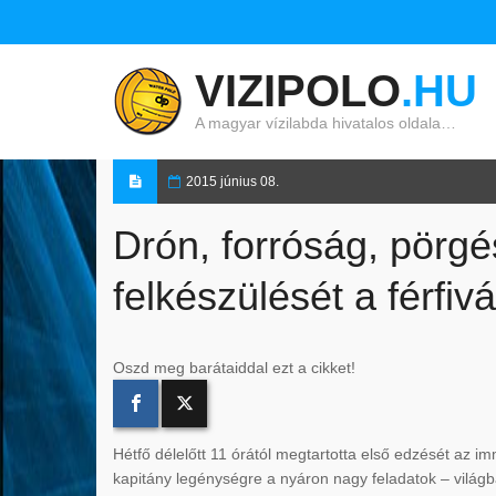
VIZIPOLO
.HU
A magyar vízilabda hivatalos oldala…
2015 június 08.
Drón, forróság, pörgé
felkészülését a férfivá
Oszd meg barátaiddal ezt a cikket!
Hétfő délelőtt 11 órától megtartotta első edzését az im
kapitány legénységre a nyáron nagy feladatok – világba