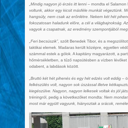
„Mindig nagyon jó érzés itt lenni –
mondta el Salamon 
voltunk, akkor egy kicsit másféle munkát végeztünk. Mo
hangsúly, nem csak az erőnlétre. Nekem két hét pihenő
fokozatosan haladunk előre, a cél a világbajnokság. A
vagyok a csapatnak, az eredmény szempontjából me
„Feri becsúszik”,
szólt Benedek Tibor, és a megszólítot
taktikai elemek. Madaras került középre, egyetlen véd
számmal estek a gólok. A kapitány magyarázott, a partról
hőmérsékletben, a tűző napsütésben a vízben lévőket – d
odabent, a labdások között.
„Bruttó két hét pihenés és egy hét edzés volt eddig –
ö
felkészülés volt, nagyon sok úszással illetve kétkapuzt
kiegészülve. Nagyon, nagyon lelkesek voltak és jól ját
tréningról, pedig a következőket mondta:
Nem mondanám
most már együtt vagyunk, hiányoztak a srácok, reméle