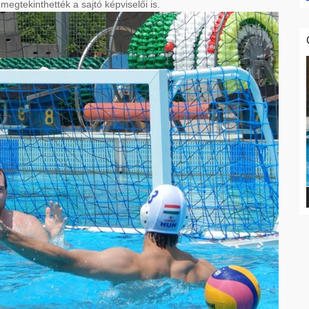
egtekinthették a sajtó képviselői is.