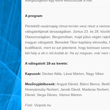
Margitszigettől egy időre elbúcsúztak a fiúk.
A program
Péntektől vasárnapig római tornán vesz részt a nemze
válogatottjának társaságában.
Június 23. és 28. között
Olaszországban, Bergamóban, majd július végén rajtol 
magyar válogatott. Benedek Tibor kapitány elmondta, h
kvalifikáció, mert ez azt jelentené, hogy biztosan sze
két hely a vb-n riói kvótát ér. Ha ez megvan, már nem
A válogatott 18-as kerete:
Kapusok:
Decker Attila, Lévai Márton, Nagy Viktor.
Mezőnyjátékosok:
Angyal Dániel, Bátori Bence, Bedő 
Hosnyánszky Norbert, Jansik Dávid, Madaras Norbert,
Dániel, Varga Dénes, Vámos Márton.
Fotó: Vizipolo.hu