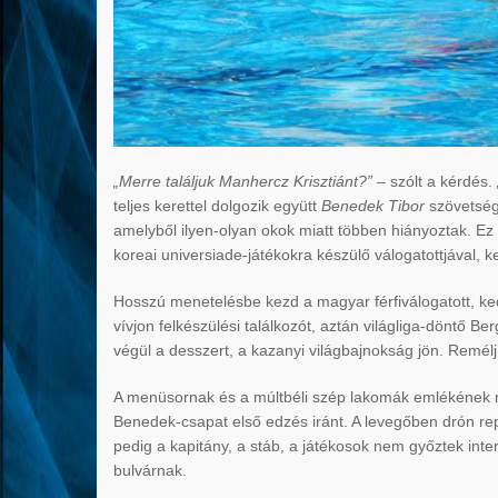
„Merre találjuk Manhercz Krisztiánt?”
– szólt a kérdés.
teljes kerettel dolgozik együtt
Benedek Tibor
szövetségi
amelyből ilyen-olyan okok miatt többen hiányoztak. Ez 
koreai universiade-játékokra készülő válogatottjával,
Hosszú menetelésbe kezd a magyar férfiválogatott, 
vívjon felkészülési találkozót, aztán világliga-döntő
végül a desszert, a kazanyi világbajnokság jön. Remél
A menüsornak és a múltbéli szép lakomák emlékének meg
Benedek-csapat első edzés iránt. A levegőben drón rep
pedig a kapitány, a stáb, a játékosok nem győztek int
bulvárnak.