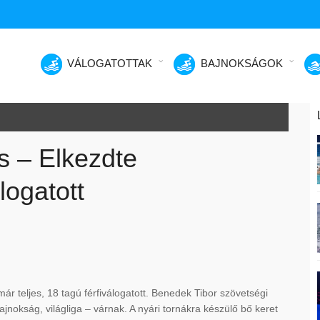
VÁLOGATOTTAK
BAJNOKSÁGOK
s – Elkezdte
logatott
már teljes, 18 tagú férfiválogatott. Benedek Tibor szövetségi
jnokság, világliga – várnak. A nyári tornákra készülő bő keret