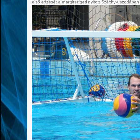
első edzését a margitszigeti nyitott Széchy-uszodában m