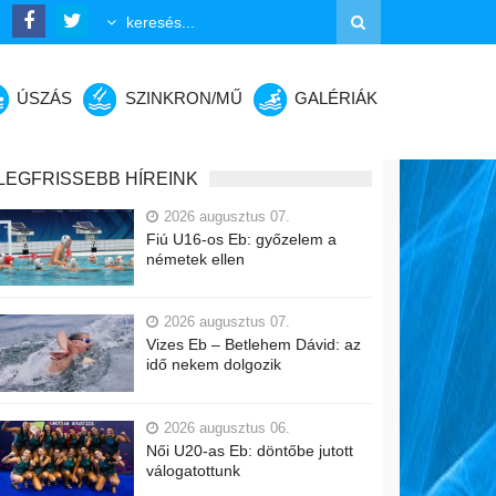
ÚSZÁS
SZINKRON/MŰ
GALÉRIÁK
LEGFRISSEBB HÍREINK
2026 augusztus 07.
Fiú U16-os Eb: győzelem a
németek ellen
2026 augusztus 07.
Vizes Eb – Betlehem Dávid: az
idő nekem dolgozik
2026 augusztus 06.
Női U20-as Eb: döntőbe jutott
válogatottunk