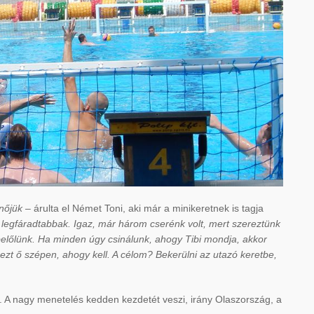
nőjük –
árulta el Német Toni, aki már a minikeretnek is tagja
 legfáradtabbak. Igaz, már három cserénk volt, mert szereztünk
 belőlünk. Ha minden úgy csinálunk, ahogy Tibi mondja, akkor
 ezt ő szépen, ahogy kell. A célom? Bekerülni az utazó keretbe,
m. A nagy menetelés kedden kezdetét veszi, irány Olaszország, a