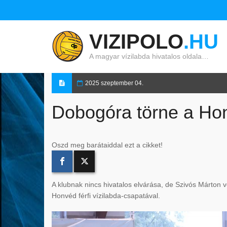
VIZIPOLO
.HU
A magyar vízilabda hivatalos oldala…
2025 szeptember 04.
Dobogóra törne a Hon
Oszd meg barátaiddal ezt a cikket!
A klubnak nincs hivatalos elvárása, de Szivós Márton
Honvéd férfi vízilabda-csapatával.