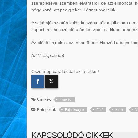
szereplésével szembeni elvárásról, de azt elmondta, 
négy közé, ott pedig sikerül érmet nyerniük.
A sajtótájékoztatón külön köszöntették a júliusban a m
kapust, aki hosszú idő után képviselte a klubot a nemz
Az előző bajnoki szezonban ötödik Honvéd a bajnokság 
(MTI-vizipolo.hu)
Oszd meg barátaiddal ezt a cikket!
Címkék
Honvéd
Kategóriák
Bajnokságok
Férfi
Hirek
V
KAPCSOLÓDÓ CIKKEK