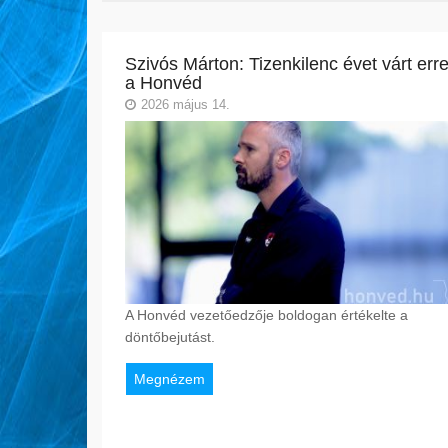
Szivós Márton: Tizenkilenc évet várt err
a Honvéd
2026 május 14.
A Honvéd vezetőedzője boldogan értékelte a
döntőbejutást.
Megnézem