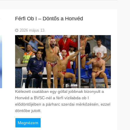
e
Férfi Ob I – Döntős a Honvéd
2026 május 13.
Kiélezett csatában egy góllal jobbnak bizonyult a
Honvéd a BVSC-nél a férfi vízilabda ob I
elődöntőjében a párharc szerdai mérkőzésén, ezzel
döntőbe jutott.
Megnézem