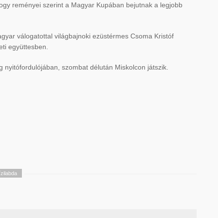
hogy reményei szerint a Magyar Kupában bejutnak a legjobb
agyar válogatottal világbajnoki ezüstérmes Csoma Kristóf
eti együttesben.
nyitófordulójában, szombat délután Miskolcon játszik.
ízilabda