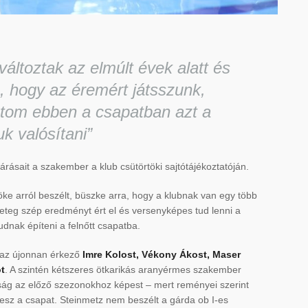
áltoztak az elmúlt évek alatt és
 hogy az éremért játsszunk,
átom ebben a csapatban azt a
uk valósítani”
árásait a szakember a klub csütörtöki sajtótájékoztatóján.
ke arról beszélt, büszke arra, hogy a klubnak van egy több
geteg szép eredményt ért el és versenyképes tud lenni a
udnak építeni a felnőtt csapatba.
 az újonnan érkező
Imre Kolost, Vékony Ákost, Maser
t
. A szintén kétszeres ötkarikás aranyérmes szakember
donság az előző szezonokhoz képest – mert reményei szerint
 lesz a csapat. Steinmetz nem beszélt a gárda ob I-es