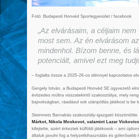
Fotó: Budapesti Honvéd Sportegyesület / facebook
„Az elvárásaim, a céljaim nem v
most sem. Az én elvárásom az,
mindenhol. Bízom benne, és l
potenciált, amivel ezt meg tudj
– foglalta össze a 2025-26-os idénnyel kapcsolatos elv
Gergely István, a Budapesti Honvéd SE ügyvezető elnö
évtizedes múltra visszatekintő szakosztálya, mely ren
bajnokságban, ráadásul sok utánpótlás játékost is be t
Steinmetz Barnabás szakosztály-igazgató köszöntötte
Márkot, Nikola Moskovot, valamint Lazar Vickovico
kifejtette, azért érkeztek külföldi játékosok – ami új
általuk javulni fog a helyzetkihasználás és gólerősebb