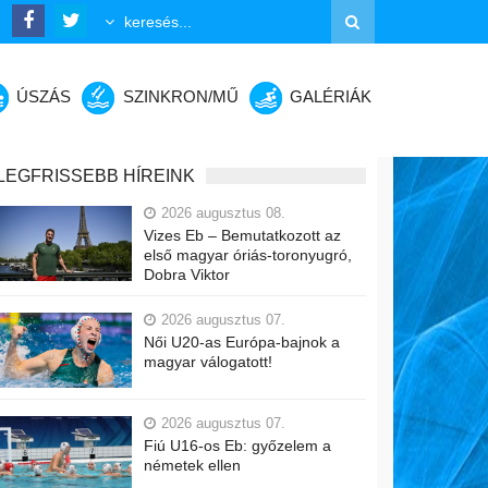
ÚSZÁS
SZINKRON/MŰ
GALÉRIÁK
LEGFRISSEBB HÍREINK
2026 augusztus 08.
Vizes Eb – Bemutatkozott az
első magyar óriás-toronyugró,
Dobra Viktor
2026 augusztus 07.
Női U20-as Európa-bajnok a
magyar válogatott!
2026 augusztus 07.
Fiú U16-os Eb: győzelem a
németek ellen