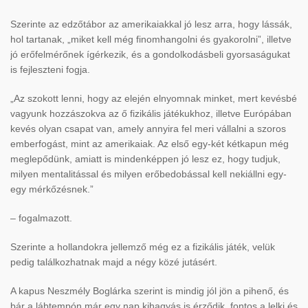
Szerinte az edz
őt
ábor az amerikaiakkal jó lesz arra, hogy lássák,
hol tartanak, „miket kell még finomhangolni és gyakorolni”, illetve
jó er
őfelm
ér
őnek
ígérkezik, és a gondolkodásbeli gyorsaságukat
is fejleszteni fogja.
„Az szokott lenni, hogy az elején elnyomnak minket, mert kevésbé
vagyunk hozzászokva az
ő fizik
ális játékukhoz, illetve Európában
kevés olyan csapat van, amely annyira fel meri vállalni a szoros
emberfogást, mint az amerikaiak. Az els
ő egy-k
ét kétkapun még
meglep
őd
ünk, amiatt is mindenképpen jó lesz ez, hogy tudjuk,
milyen mentalitással és milyen er
őbedob
ással kell nekiállni egy-
egy mérk
őz
ésnek.”
– fogalmazott.
Szerinte a hollandokra jellemz
ő m
ég ez a fizikális játék, velük
pedig találkozhatnak majd a négy közé jutásért.
A kapus Neszmély Boglárka szerint is mindig jól jön a pihen
ő,
és
bár a lábtempón már egy nap kihagyás is érz
ődik, fontos a lelki
és