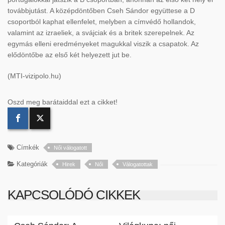
továbbjutást. A középdönt
őben Cseh S
ándor együttese a D
csoportból kaphat ellenfelet, melyben a címvéd
ő hollandok,
valamint az izraeliek, a sv
ájciak és a britek szerepelnek. Az
egymás elleni eredményeket magukkal viszik a csapatok. Az
el
őd
önt
őbe az első k
ét helyezett jut be.
(MTI-vizipolo.hu)
Oszd meg barátaiddal ezt a cikket!
Címkék
Női válogatott
Kategóriák
Hirek
Női
Válogatottak
KAPCSOLÓDÓ CIKKEK