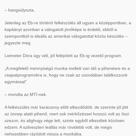
– hangsúlyozta.
Jelenleg az Eb-re történ
ő felk
észülés áll ugyan a középpontban, a
kapitányt azonban a válogatott jöv
ők
épe is érdekli, ebb
ől a
szempontb
ól is ideális az amerikai válogatottal közös készülés –
jegyezte meg.
Leimeter Dóra úgy véli, jól felépített az Eb-ig vezet
ő program.
„A megfelelő mennyis
ég
ű munka mellett van idő a pihen
ésre és a
csapatprogramokra is, hogy ne csak az uszodában találkozzunk
egymással”
– mondta az MTI-nek.
A felkészülés már karácsony el
őtt elkezdőd
ött, de szerinte jól jött
az ünnep alatti pihen
ő, mert sok m
érk
őz
éssel hosszú volt az
őszi
szezon,
és alighogy vége lett, szinte egyb
ől elkezdtek k
özösen
edzeni. A szilveszteri leállás már rövidebb volt, de mégis
nehezebben rázódott vissza a munkába.