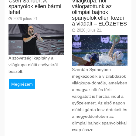
Cseh Sándor: A
Világkupa: női
spanyolok ellen bármi
válogatottunk az
lehet
olimpiai bajnok
spanyolok ellen kezdi
2026 július 21.
a viadalt – ELŐZETES
2026 július 21.
A szövetségi kapitány a
világkupa előtti esélyekről
Szerdán Sydneyben
beszélt.
megkezdődik a vízilabdázók
világkupa-döntője, amelyben
Megnézem
a magyar női és férfi
válogatott is harcba indul a
győzelemért. Az első napon
előbbi gárda lesz érdekelt és
a negyeddöntőben az
olimpiai bajnok spanyolokkal
csap össze.