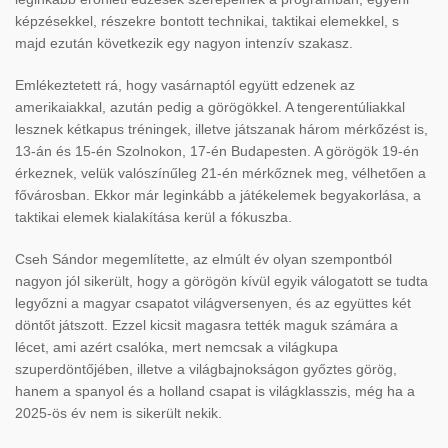
képzésekkel, részekre bontott technikai, taktikai elemekkel, s
majd ezután következik egy nagyon intenzív szakasz.
Emlékeztetett rá, hogy vasárnaptól együtt edzenek az
amerikaiakkal, azután pedig a görögökkel. A tengerentúliakkal
lesznek kétkapus tréningek, illetve játszanak három mérk
őz
ést is,
13-án és 15-én Szolnokon, 17-én Budapesten. A görögök 19-én
érkeznek, velük valószín
űleg 21-
én mérk
őznek meg, v
élhet
ően a
főv
árosban. Ekkor már leginkább a játékelemek begyakorlása, a
taktikai elemek kialakítása kerül a fókuszba.
Cseh Sándor megemlítette, az elmúlt év olyan szempontból
nagyon jól sikerült, hogy a görögön kívül egyik válogatott se tudta
legy
őzni a magyar csapatot vil
ágversenyen, és az együttes két
dönt
őt j
átszott. Ezzel kicsit magasra tették maguk számára a
lécet, ami azért csalóka, mert nemcsak a világkupa
szuperdönt
őj
ében, illetve a világbajnokságon gy
őztes g
örög,
hanem a spanyol és a holland csapat is világklasszis, még ha a
2025-ös év nem is sikerült nekik.