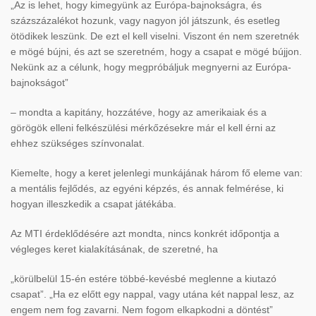
„Az is lehet, hogy kimegyünk az Európa-bajnokságra, és
százszázalékot hozunk, vagy nagyon jól játszunk, és esetleg
ötödikek leszünk. De ezt el kell viselni. Viszont én nem szeretnék
e mögé bújni, és azt se szeretném, hogy a csapat e mögé bújjon.
Nekünk az a célunk, hogy megpróbáljuk megnyerni az Európa-
bajnokságot”
– mondta a kapitány, hozzátéve, hogy az amerikaiak és a
görögök elleni felkészülési mérk
őz
ésekre már el kell érni az
ehhez szükséges színvonalat.
Kiemelte, hogy a keret jelenlegi munkájának három f
ő eleme van:
a ment
ális fejl
őd
és, az egyéni képzés, és annak felmérése, ki
hogyan illeszkedik a csapat játékába.
Az MTI érdekl
őd
ésére azt mondta, nincs konkrét id
őpontja a
v
égleges keret kialakításának, de szeretné, ha
„körülbelül 15-én estére többé-kevésbé meglenne a kiutazó
csapat”. „Ha ez el
őtt egy nappal, vagy ut
ána két nappal lesz, az
engem nem fog zavarni. Nem fogom elkapkodni a döntést”