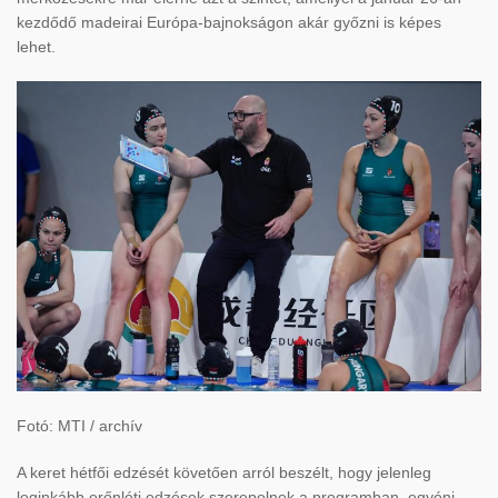
kezd
ődő madeirai Eur
ópa-bajnokságon akár gy
őzni is k
épes
lehet.
Fotó: MTI / archív
A keret h
étf
ői edz
ését követ
ően arr
ól beszélt, hogy jelenleg
leginkább er
őnl
éti edzések szerepelnek a programban, egyéni