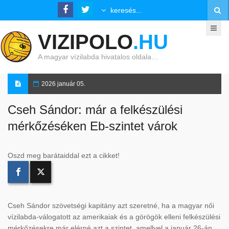
VIZIPOLO
.HU
A magyar vízilabda hivatalos oldala…
2026 január 05.
Cseh Sándor: már a felkészülési
mérkőzéséken Eb-szintet várok
Oszd meg barátaiddal ezt a cikket!
Cseh S
ándor szövetségi kapitány azt szeretné, ha a magyar n
ői
v
ízilabda-válogatott az amerikaiak és a görögök elleni felkészülési
mérk
őz
ésekre már elérné azt a szintet, amellyel a január 26-án