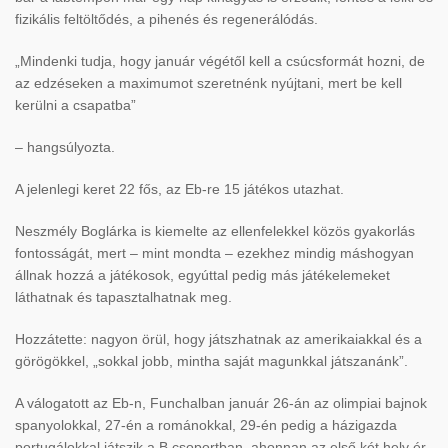
fizikális feltölt
őd
és, a pihenés és regenerálódás.
„Mindenki tudja, hogy január végét
ől kell a cs
úcsformát hozni, de
az edzéseken a maximumot szeretnénk nyújtani, mert be kell
kerülni a csapatba”
– hangsúlyozta.
A jelenlegi keret 22 f
ős, az Eb-re 15 j
átékos utazhat.
Neszmély Boglárka is kiemelte az ellenfelekkel közös gyakorlás
fontosságát, mert – mint mondta – ezekhez mindig máshogyan
állnak hozzá a játékosok, egyúttal pedig más játékelemeket
láthatnak és tapasztalhatnak meg.
Hozzátette: nagyon örül, hogy játszhatnak az amerikaiakkal és a
görögökkel, „sokkal jobb, mintha saját magunkkal játszanánk”.
A válogatott az Eb-n, Funchalban január 26-án az olimpiai bajnok
spanyolokkal, 27-én a románokkal, 29-én pedig a házigazda
portugálokkal játszik a B csoportban, ahonnan az els
ő k
ét hely ér