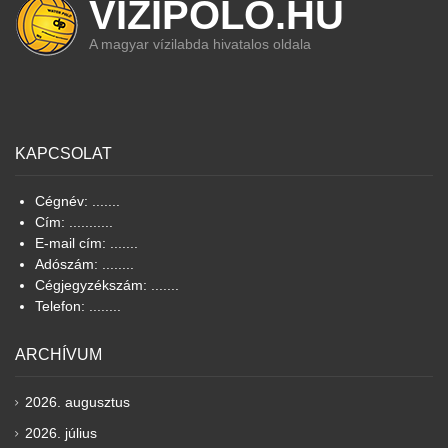
VIZIPOLO.HU
A magyar vízilabda hivatalos oldala
KAPCSOLAT
Cégnév: .......
Cím: ...........
E-mail cím: .......
Adószám: ........
Cégjegyzékszám: .......
Telefon: ........
ARCHÍVUM
2026. augusztus
2026. július