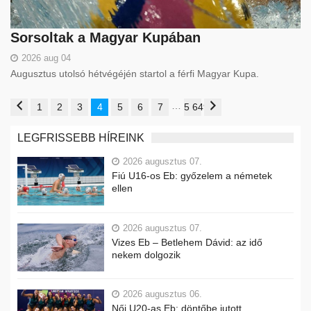
Sorsoltak a Magyar Kupában
2026 aug 04
Augusztus utolsó hétvégéjén startol a férfi Magyar Kupa.
…
1
2
3
4
5
6
7
5 649
LEGFRISSEBB HÍREINK
2026 augusztus 07.
Fiú U16-os Eb: győzelem a németek
ellen
2026 augusztus 07.
Vizes Eb – Betlehem Dávid: az idő
nekem dolgozik
2026 augusztus 06.
Női U20-as Eb: döntőbe jutott