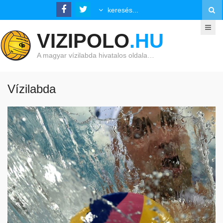
VIZIPOLO
.HU
A magyar vízilabda hivatalos oldala…
Vízilabda