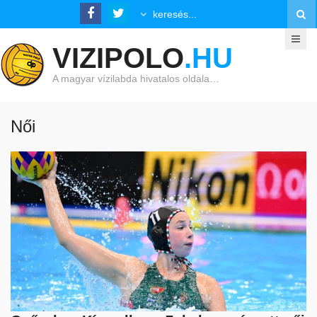
VIZIPOLO
.HU
A magyar vízilabda hivatalos oldala…
Női