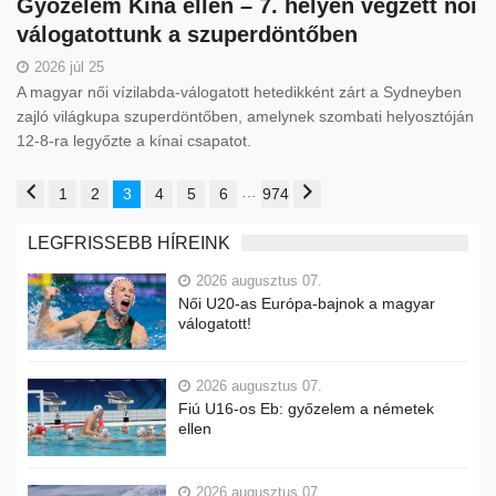
Győzelem Kína ellen – 7. helyen végzett női
válogatottunk a szuperdöntőben
2026 júl 25
A magyar női vízilabda-válogatott hetedikként zárt a Sydneyben
zajló világkupa szuperdöntőben, amelynek szombati helyosztóján
12-8-ra legyőzte a kínai csapatot.
…
1
2
3
4
5
6
974
LEGFRISSEBB HÍREINK
2026 augusztus 07.
Női U20-as Európa-bajnok a magyar
válogatott!
2026 augusztus 07.
Fiú U16-os Eb: győzelem a németek
ellen
2026 augusztus 07.