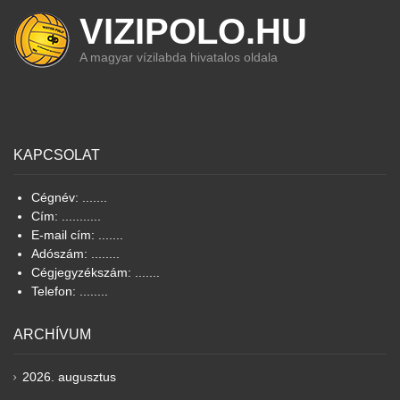
VIZIPOLO.HU
A magyar vízilabda hivatalos oldala
KAPCSOLAT
Cégnév: .......
Cím: ...........
E-mail cím: .......
Adószám: ........
Cégjegyzékszám: .......
Telefon: ........
ARCHÍVUM
2026. augusztus