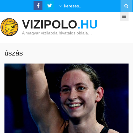
VIZIPOLO
.HU
A magyar vízilabda hivatalos oldala…
úszás