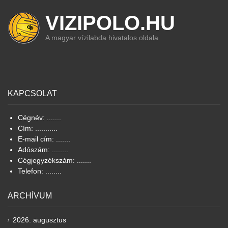
VIZIPOLO.HU
A magyar vízilabda hivatalos oldala
KAPCSOLAT
Cégnév: .......
Cím: ...........
E-mail cím: .......
Adószám: ........
Cégjegyzékszám: .......
Telefon: ........
ARCHÍVUM
2026. augusztus