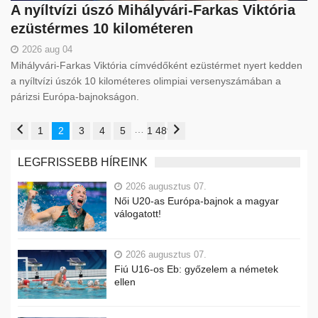
A nyíltvízi úszó Mihályvári-Farkas Viktória
ezüstérmes 10 kilométeren
2026 aug 04
Mihályvári-Farkas Viktória címvédőként ezüstérmet nyert kedden
a nyíltvízi úszók 10 kilométeres olimpiai versenyszámában a
párizsi Európa-bajnokságon.
…
1
2
3
4
5
1 489
LEGFRISSEBB HÍREINK
2026 augusztus 07.
Női U20-as Európa-bajnok a magyar
válogatott!
2026 augusztus 07.
Fiú U16-os Eb: győzelem a németek
ellen