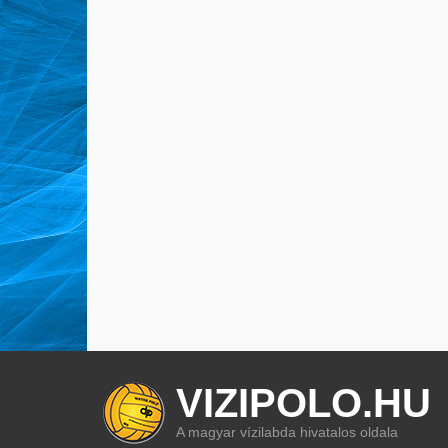
VIZIPOLO.HU
A magyar vízilabda hivatalos oldala