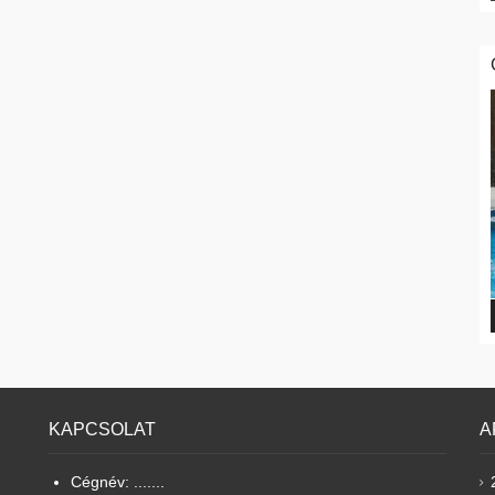
KAPCSOLAT
A
Cégnév: .......