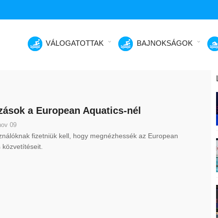
VÁLOGATOTTAK
BAJNOKSÁGOK
zások a European Aquatics-nél
nov 09
ználóknak fizetniük kell, hogy megnézhessék az European
 közvetítéseit.