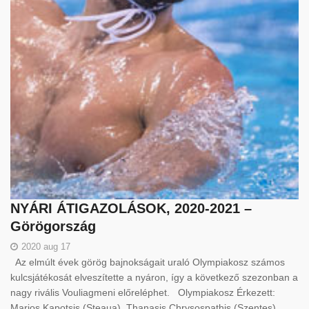
NYÁRI ÁTIGAZOLÁSOK, 2020-2021 –
Görögország
2020 aug 17
Az elmúlt évek görög bajnokságait uraló Olympiakosz számos
kulcsjátékosát elveszítette a nyáron, így a következő szezonban a
nagy rivális Vouliagmeni előreléphet. Olympiakosz Érkezett:
Marios Kapotsis (Steaua), Thanasis Chrysospathis (Szentes)