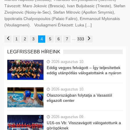
Távozott: Maro Jokovic (Brescia), Ivan Buljubasic (Trieste), Stefan
Zivojinovic (Noisy-le-Sec), Stefan Mitrovic (Apollon Smyrnis),
Ippokratis Chalyvopoulos (Palaio Faliro), Emmanouil Mylonakis
(Vouliagmeni). Vouliagmeni Érkezett: Luka […]
…
1
2
3
4
5
6
7
333
LEGFRISSEBB HÍREINK
2026 augusztus 10.
Eddig vegyes felvágott – Így teljesítettek
eddig utánpótlás válogatottaink a nyáron
2026 augusztus 10.
Olaszországban folytatja a Vasastól
eligazolt center
2026 augusztus 09.
U16-os Vb: Visszavágott válogatottunk a
görögöknek