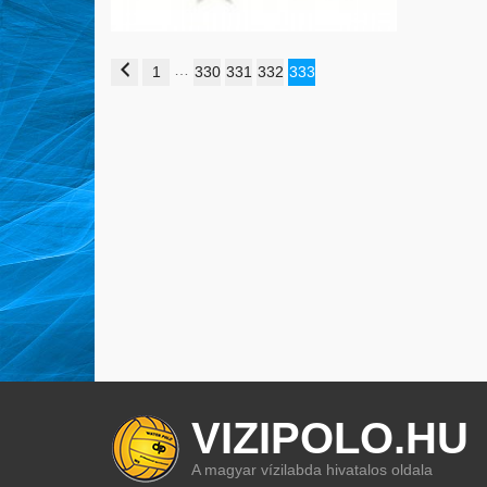
…
1
330
331
332
333
VIZIPOLO.HU
A magyar vízilabda hivatalos oldala