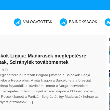
VÁLOGATOTTAK
BAJNOKSÁGOK
kok Ligája: Madarasék meglepetésre
tak, Szirányiék továbbmentek
máj 29
eglepetsére a Partizán Belgrád jutott be a Bajnokok Ligája
jébe a Recco ellen. A másik ágon a Barceloneta a Bresciát
olnap folytatódik a küzdelem, immár a Varga-testvérekkel…
meglepetés történt mindjárt az első napon a Bl Final Six-ben,
 Recco kikapott a Partizán Belgrádtól, így Madarasék holnap az
elyért játszhatnak […]