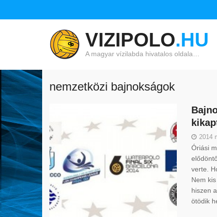
VIZIPOLO
.HU
A magyar vízilabda hivatalos oldala…
nemzetközi bajnokságok
Bajno
kikap
2014 
Óriási m
elődöntő
verte. H
Nem kis 
hiszen a
ötödik h