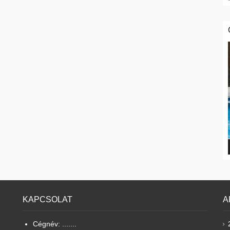
KAPCSOLAT
A
Cégnév: .......