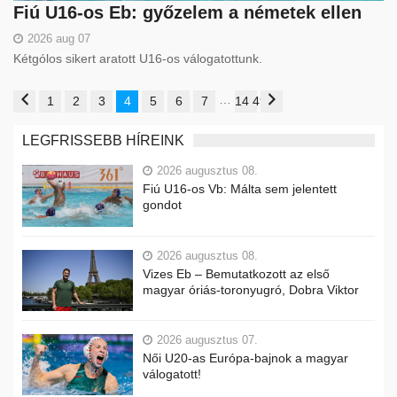
Fiú U16-os Eb: győzelem a németek ellen
2026 aug 07
Kétgólos sikert aratott U16-os válogatottunk.
…
1
2
3
4
5
6
7
14 490
LEGFRISSEBB HÍREINK
2026 augusztus 08.
Fiú U16-os Vb: Málta sem jelentett
gondot
2026 augusztus 08.
Vizes Eb – Bemutatkozott az első
magyar óriás-toronyugró, Dobra Viktor
2026 augusztus 07.
Női U20-as Európa-bajnok a magyar
válogatott!