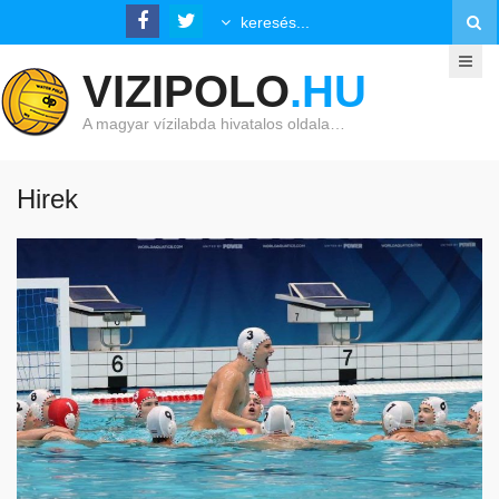
VIZIPOLO
.HU
A magyar vízilabda hivatalos oldala…
Hirek