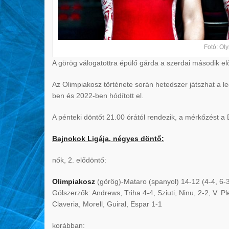
Fotó: Ol
A görög válogatottra épülő gárda a szerdai második el
Az Olimpiakosz története során hetedszer játszhat a 
ben és 2022-ben hódított el.
A pénteki döntőt 21.00 órától rendezik, a mérkőzést a 
Bajnokok Ligája, négyes döntő:
nők, 2. elődöntő:
Olimpiakosz
(görög)-Mataro (spanyol) 14-12 (4-4, 6-3
Gólszerzők: Andrews, Triha 4-4, Sziuti, Ninu, 2-2, V. Pl
Claveria, Morell, Guiral, Espar 1-1
korábban: