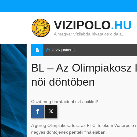
VIZIPOLO
.HU
A magyar vízilabda hivatalos oldala…
2026 június 11.
BL – Az Olimpiakosz l
női döntőben
Oszd meg barátaiddal ezt a cikket!
A görög Olimpiakosz lesz az FTC-Telekom Waterpolo nő
négyes döntőjének pénteki fináléjában.