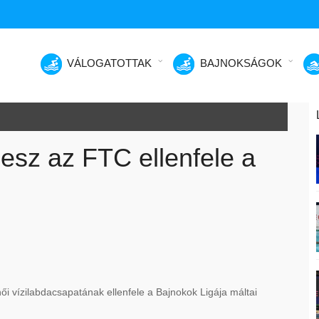
VÁLOGATOTTAK
BAJNOKSÁGOK
esz az FTC ellenfele a
i vízilabdacsapatának ellenfele a Bajnokok Ligája máltai