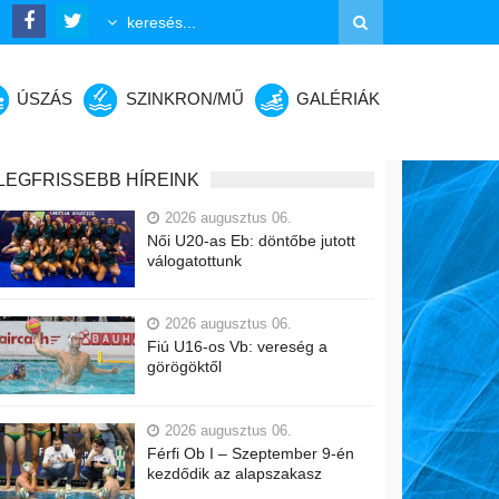
ÚSZÁS
SZINKRON/MŰ
GALÉRIÁK
LEGFRISSEBB HÍREINK
2026 augusztus 06.
Női U20-as Eb: döntőbe jutott
válogatottunk
2026 augusztus 06.
Fiú U16-os Vb: vereség a
görögöktől
2026 augusztus 06.
Férfi Ob I – Szeptember 9-én
kezdődik az alapszakasz