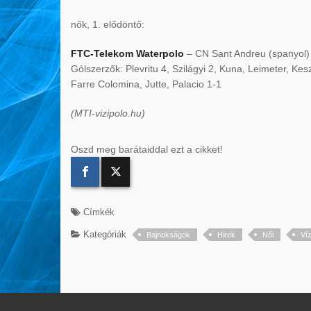
nők, 1. elődöntő:
FTC-Telekom Waterpolo
– CN Sant Andreu (spanyol) 1
Gólszerzők: Plevritu 4, Szilágyi 2, Kuna, Leimeter, Keszt
Farre Colomina, Jutte, Palacio 1-1
(MTI-vizipolo.hu)
Oszd meg barátaiddal ezt a cikket!
Címkék
Kategóriák
Bajnokságok
Hirek
Női
Víz