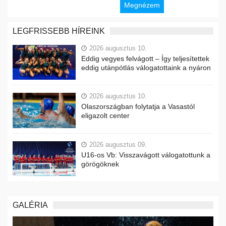
Megnézem
LEGFRISSEBB HÍREINK
2026 augusztus 10.
Eddig vegyes felvágott – Így teljesítettek
eddig utánpótlás válogatottaink a nyáron
2026 augusztus 10.
Olaszországban folytatja a Vasastól
eligazolt center
2026 augusztus 09.
U16-os Vb: Visszavágott válogatottunk a
görögöknek
GALÉRIA