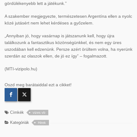
gördülékenyebb lett a játékunk.”
A szakember megjegyezte, természetesen Argentína ellen a nyolc
közé jutásért nem lehet kérdéses a győzelem.
„Annyiban jó, hogy vasárnap is játszanunk kell, hogy újra
találkozunk a fantasztikus közönségünkkel, és nem egy üres
uszodában kell edzenünk. Persze azért örültem volna, ha nyerünk
szerdán az olaszok ellen, de jó ez így” – fogalmazott.
(MTI-vizipolo.hu)
Oszd meg barátaiddal ezt a cikket!
Címkék
vizes vb
Kategóriák
Hirek