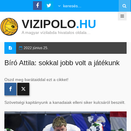
VIZIPOLO
.HU
A magyar vízilabda hivatalos oldala…
2022 június 25.
Bíró Attila: sokkal jobb volt a játékunk
Oszd meg barátaiddal ezt a cikket!
Szövetségi kapitányunk a kanadaiak elleni siker kulcsáról beszélt.