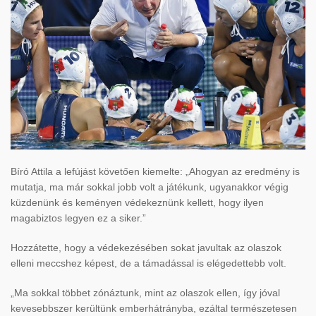
Bíró Attila a lefújást követően kiemelte: „Ahogyan az eredmény is
mutatja, ma már sokkal jobb volt a játékunk, ugyanakkor végig
küzdenünk és keményen védekeznünk kellett, hogy ilyen
magabiztos legyen ez a siker.”
Hozzátette, hogy a védekezésében sokat javultak az olaszok
elleni meccshez képest, de a támadással is elégedettebb volt.
„Ma sokkal többet zónáztunk, mint az olaszok ellen, így jóval
kevesebbszer kerültünk emberhátrányba, ezáltal természetesen