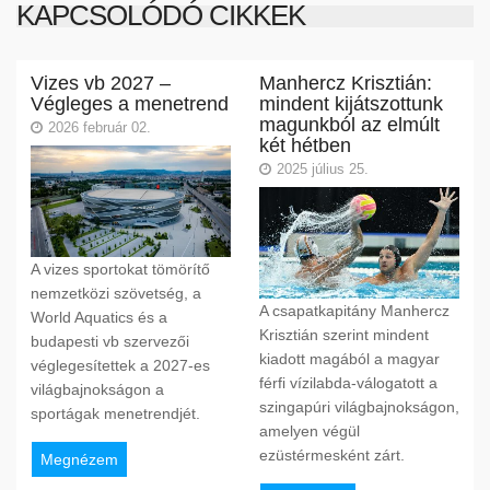
KAPCSOLÓDÓ CIKKEK
Vizes vb 2027 –
Manhercz Krisztián:
Végleges a menetrend
mindent kijátszottunk
magunkból az elmúlt
2026 február 02.
két hétben
2025 július 25.
A vizes sportokat tömörítő
nemzetközi szövetség, a
A csapatkapitány Manhercz
World Aquatics és a
Krisztián szerint mindent
budapesti vb szervezői
kiadott magából a magyar
véglegesítettek a 2027-es
férfi vízilabda-válogatott a
világbajnokságon a
szingapúri világbajnokságon,
sportágak menetrendjét.
amelyen végül
ezüstérmesként zárt.
Megnézem