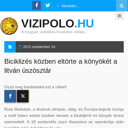
VIZIPOLO
.HU
A magyar vízilabda hivatalos oldala…
2015 szeptember 16.
Biciklizés közben eltörte a könyökét a
litván úszósztár
Oszd meg barátaiddal ezt a cikket!
Ruta Meilutyte, a litvánok olimpiai, világ- és Európa-bajnok úszója
a múlt héten edzés közben leesett a biciklijéről és könyék törést
szenvedett. A 18 esztendős úszó klasszisra az operációja után