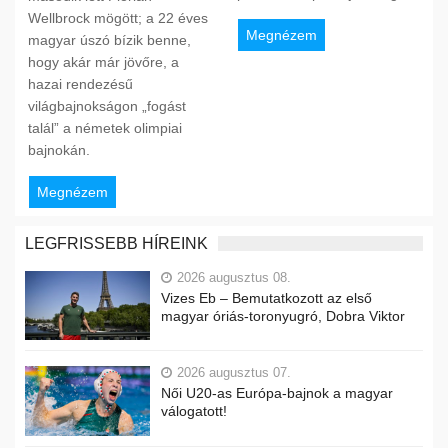
Wellbrock mögött; a 22 éves
Megnézem
magyar úszó bízik benne,
hogy akár már jövőre, a
hazai rendezésű
világbajnokságon „fogást
talál” a németek olimpiai
bajnokán.
Megnézem
LEGFRISSEBB HÍREINK
2026 augusztus 08.
Vizes Eb – Bemutatkozott az első
magyar óriás-toronyugró, Dobra Viktor
2026 augusztus 07.
Női U20-as Európa-bajnok a magyar
válogatott!