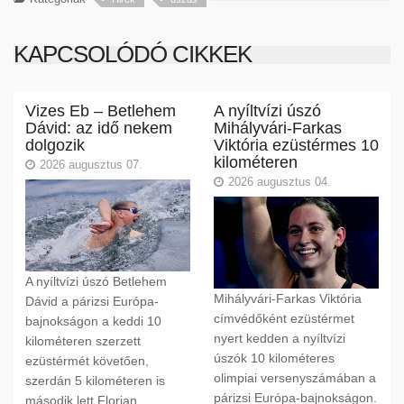
KAPCSOLÓDÓ CIKKEK
Vizes Eb – Betlehem
A nyíltvízi úszó
Dávid: az idő nekem
Mihályvári-Farkas
dolgozik
Viktória ezüstérmes 10
kilométeren
2026 augusztus 07.
2026 augusztus 04.
A nyíltvízi úszó Betlehem
Mihályvári-Farkas Viktória
Dávid a párizsi Európa-
címvédőként ezüstérmet
bajnokságon a keddi 10
nyert kedden a nyíltvízi
kilométeren szerzett
úszók 10 kilométeres
ezüstérmét követően,
olimpiai versenyszámában a
szerdán 5 kilométeren is
párizsi Európa-bajnokságon.
második lett Florian