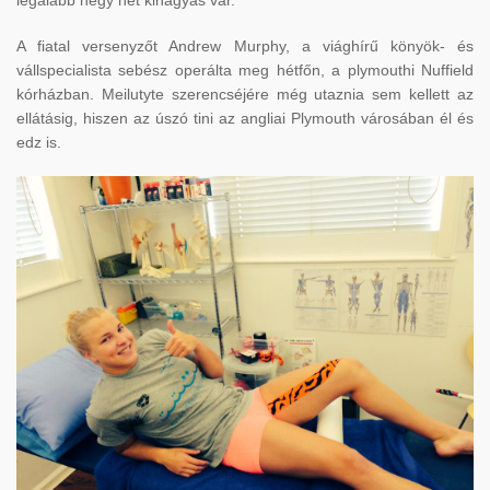
legalább négy hét kihagyás vár.
A fiatal versenyzőt Andrew Murphy, a viághírű könyök- és
vállspecialista sebész operálta meg hétfőn, a plymouthi Nuffield
kórházban. Meilutyte szerencséjére még utaznia sem kellett az
ellátásig, hiszen az úszó tini az angliai Plymouth városában él és
edz is.