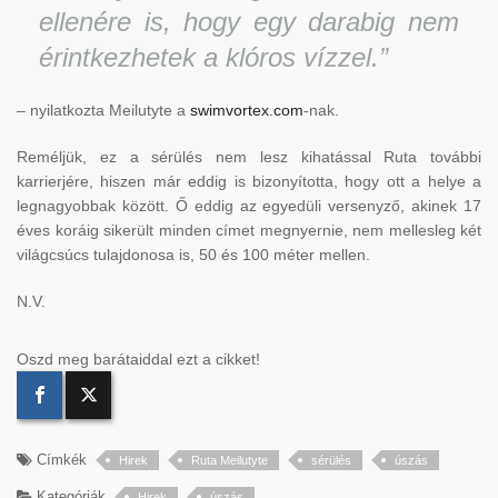
ellenére is, hogy egy darabig nem
érintkezhetek a klóros vízzel.”
– nyilatkozta Meilutyte a
swimvortex.com
-nak.
Reméljük, ez a sérülés nem lesz kihatással Ruta további
karrierjére, hiszen már eddig is bizonyította, hogy ott a helye a
legnagyobbak között. Ő eddig az egyedüli versenyző, akinek 17
éves koráig sikerült minden címet megnyernie, nem mellesleg két
világcsúcs tulajdonosa is, 50 és 100 méter mellen.
N.V.
Oszd meg barátaiddal ezt a cikket!
Címkék
Hirek
Ruta Meilutyte
sérülés
úszás
Kategóriák
Hirek
úszás