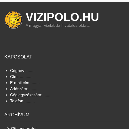
VIZIPOLO.HU
A magyar vízilabda hivatalos oldala
KAPCSOLAT
Cégnév: .......
Cím: ...........
E-mail cím: .......
Adószám: ........
Cégjegyzékszám: .......
Telefon: ........
ARCHÍVUM
2026. augusztus