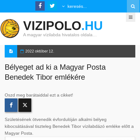
VIZIPOLO
.HU
A magyar vízilabda hivatalos oldala…
2022 október 12.
Bélyeget ad ki a Magyar Posta
Benedek Tibor emlékére
Oszd meg barátaiddal ezt a cikket!
Születésének ötvenedik évfordulóján alkalmi bélyeg
kibocsátásával tiszteleg Benedek Tibor vízilabdázó emléke előtt a
Magyar Posta.