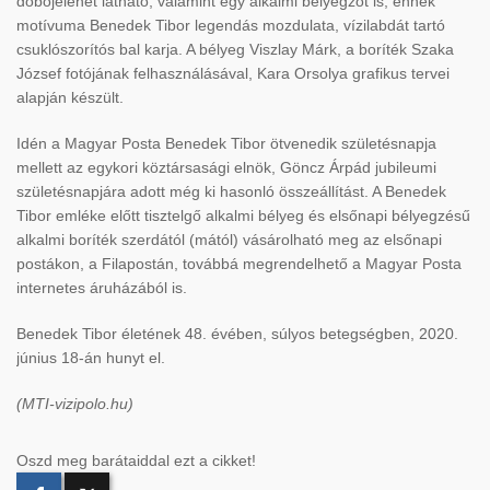
dobójelenet látható, valamint egy alkalmi bélyegzőt is, ennek
motívuma Benedek Tibor legendás mozdulata, vízilabdát tartó
csuklószorítós bal karja. A bélyeg Viszlay Márk, a boríték Szaka
József fotójának felhasználásával, Kara Orsolya grafikus tervei
alapján készült.
Idén a Magyar Posta Benedek Tibor ötvenedik születésnapja
mellett az egykori köztársasági elnök, Göncz Árpád jubileumi
születésnapjára adott még ki hasonló összeállítást. A Benedek
Tibor emléke előtt tisztelgő alkalmi bélyeg és elsőnapi bélyegzésű
alkalmi boríték szerdától (mától) vásárolható meg az elsőnapi
postákon, a Filapostán, továbbá megrendelhető a Magyar Posta
internetes áruházából is.
Benedek Tibor életének 48. évében, súlyos betegségben, 2020.
június 18-án hunyt el.
(MTI-vizipolo.hu)
Oszd meg barátaiddal ezt a cikket!