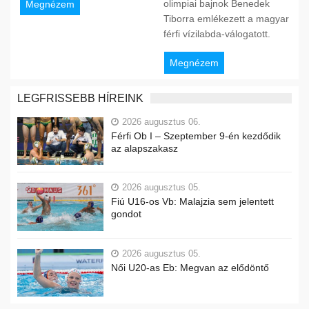
olimpiai bajnok Benedek
Megnézem
Tiborra emlékezett a magyar
férfi vízilabda-válogatott.
Megnézem
LEGFRISSEBB HÍREINK
2026 augusztus 06.
Férfi Ob I – Szeptember 9-én kezdődik
az alapszakasz
2026 augusztus 05.
Fiú U16-os Vb: Malajzia sem jelentett
gondot
2026 augusztus 05.
Női U20-as Eb: Megvan az elődöntő