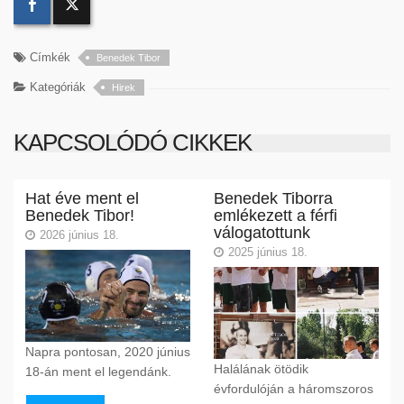
Címkék
Benedek Tibor
Kategóriák
Hirek
KAPCSOLÓDÓ CIKKEK
Hat éve ment el
Benedek Tiborra
Benedek Tibor!
emlékezett a férfi
válogatottunk
2026 június 18.
2025 június 18.
Napra pontosan, 2020 június
Halálának ötödik
18-án ment el legendánk.
évfordulóján a háromszoros