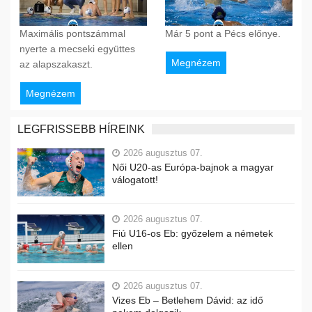
Maximális pontszámmal
Már 5 pont a Pécs előnye.
nyerte a mecseki együttes
Megnézem
az alapszakaszt.
Megnézem
LEGFRISSEBB HÍREINK
2026 augusztus 07.
Női U20-as Európa-bajnok a magyar
válogatott!
2026 augusztus 07.
Fiú U16-os Eb: győzelem a németek
ellen
2026 augusztus 07.
Vizes Eb – Betlehem Dávid: az idő