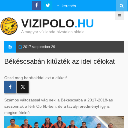
VIZIPOLO
.HU
A magyar vízilabda hivatalos oldala…
2017 szeptember 29.
Békéscsabán kitűzték az idei célokat
Oszd meg barátaiddal ezt a cikket!
Számos változással vág neki a Békéscsaba a 2017-2018-as
szezonnak a férfi Ob I/b-ben, de a tavalyi eredményt így is
megismételné.