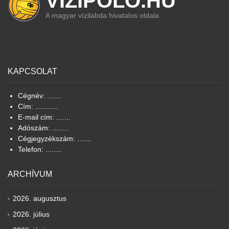
VIZIPOLO.HU
A magyar vízilabda hivatalos oldala
KAPCSOLAT
Cégnév: .......
Cím: ...........
E-mail cím: .......
Adószám: ........
Cégjegyzékszám: .......
Telefon: ........
ARCHÍVUM
2026. augusztus
2026. július