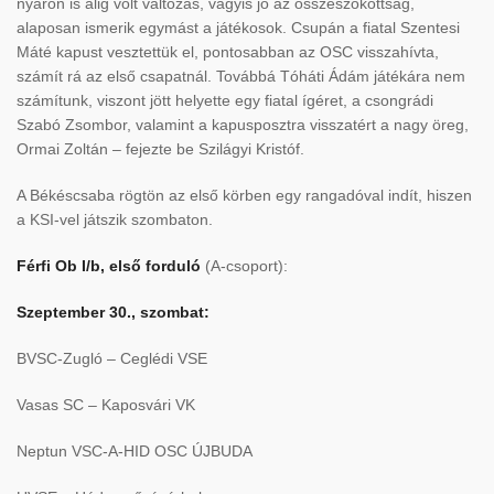
nyáron is alig volt változás, vagyis jó az összeszokottság,
alaposan ismerik egymást a játékosok. Csupán a fiatal Szentesi
Máté kapust vesztettük el, pontosabban az OSC visszahívta,
számít rá az első csapatnál. Továbbá Tóháti Ádám játékára nem
számítunk, viszont jött helyette egy fiatal ígéret, a csongrádi
Szabó Zsombor, valamint a kapusposztra visszatért a nagy öreg,
Ormai Zoltán – fejezte be Szilágyi Kristóf.
A Békéscsaba rögtön az első körben egy rangadóval indít, hiszen
a KSI-vel játszik szombaton.
Férfi Ob I/b, első forduló
(A-csoport):
Szeptember 30., szombat:
BVSC-Zugló – Ceglédi VSE
Vasas SC – Kaposvári VK
Neptun VSC-A-HID OSC ÚJBUDA