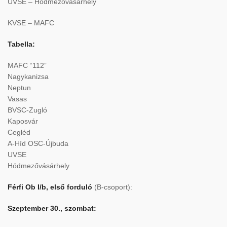
UVSE – Hódmezővásárhely
KVSE – MAFC
Tabella:
MAFC “112”
Nagykanizsa
Neptun
Vasas
BVSC-Zugló
Kaposvár
Cegléd
A-Híd OSC-Újbuda
UVSE
Hódmezővásárhely
Férfi Ob I/b, első forduló
(B-csoport):
Szeptember 30., szombat: