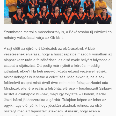
Szombaton startol a másodosztály is, a Békéscsaba új edzővel és
néhány változással várja az Ob I/b-t.
A rajt előtt az újtrénert kérdezték az elvárásokról: A klub
vezetésének elvárása, hogy a húszcsapatos második vonalban az
alapszakasz után a felsőházban, az első nyolc helyért folytassa a
csapat a rájátszást. Ott pedig már nyitott a kérdés, meddig
juthatunk előre? Ha heti négy-öt közös edzést vezényelhetnék,
akkor dobogós is lehetne a célkitűzés. Még akkor is, ha a sok
feltörekvő csapat miatt évről évre nehezebb felkapaszkodni oda.
Mindezek ellenére reális a felsőház elérése – fogalmazott Szilágyi
Kristóf a csabapolo.hu-nak, majd így folytatta – Elődöm, Kádár
Józsi bácsi jól összerakta a gárdát. Tulajdon képen az lehet az
egyik nagy előnyünk, hogy jócskán akadnak rutinos, az első
osztályt megjárt tapasztalt játékosok. A másik, hogy ezen a