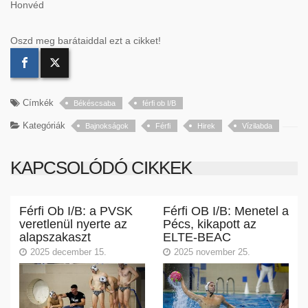
Honvéd
Oszd meg barátaiddal ezt a cikket!
Címkék
Békéscsaba
férfi ob I/B
Kategóriák
Bajnokságok
Férfi
Hirek
Vízilabda
KAPCSOLÓDÓ CIKKEK
Férfi Ob I/B: a PVSK
Férfi OB I/B: Menetel a
veretlenül nyerte az
Pécs, kikapott az
alapszakaszt
ELTE-BEAC
2025 december 15.
2025 november 25.