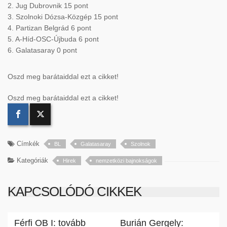
2. Jug Dubrovnik 15 pont
3. Szolnoki Dózsa-Közgép 15 pont
4. Partizan Belgrád 6 pont
5. A-Híd-OSC-Újbuda 6 pont
6. Galatasaray 0 pont
Oszd meg barátaiddal ezt a cikket!
Oszd meg barátaiddal ezt a cikket!
Címkék
BL
Galatasaray
Szolnok
Kategóriák
Hirek
nemzetközi bajnokságok
KAPCSOLÓDÓ CIKKEK
Férfi OB I: tovább
Burián Gergely: