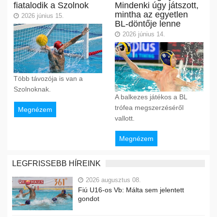
fiatalodik a Szolnok
Mindenki úgy játszott,
mintha az egyetlen
2026 június 15.
BL-döntője lenne
2026 június 14.
Több távozója is van a
Szolnoknak.
A balkezes játékos a BL
trófea megszerzéséről
Megnézem
vallott.
Megnézem
LEGFRISSEBB HÍREINK
2026 augusztus 08.
Fiú U16-os Vb: Málta sem jelentett
gondot