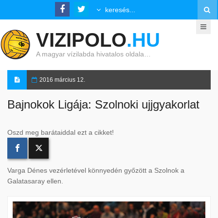
VIZIPOLO
.HU
A magyar vízilabda hivatalos oldala…
2016 március 12.
Bajnokok Ligája: Szolnoki ujjgyakorlat
Oszd meg barátaiddal ezt a cikket!
Varga Dénes vezérletével könnyedén győzött a Szolnok a
Galatasaray ellen.