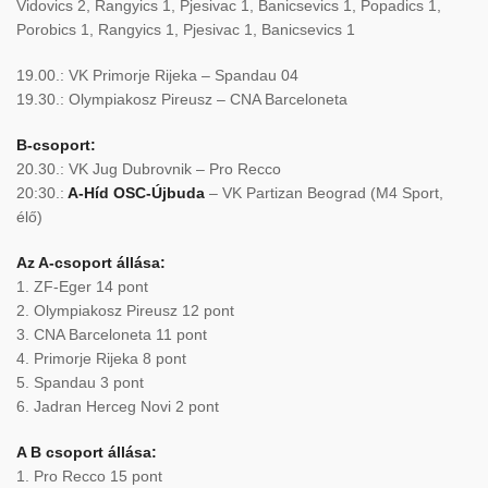
Vidovics 2, Rangyics 1, Pjesivac 1, Banicsevics 1, Popadics 1,
Porobics 1, Rangyics 1, Pjesivac 1, Banicsevics 1
19.00.: VK Primorje Rijeka – Spandau 04
19.30.: Olympiakosz Pireusz – CNA Barceloneta
B-csoport:
20.30.: VK Jug Dubrovnik – Pro Recco
20:30.:
A-Híd OSC-Újbuda
– VK Partizan Beograd (M4 Sport,
élő)
Az A-csoport állása:
1. ZF-Eger 14 pont
2. Olympiakosz Pireusz 12 pont
3. CNA Barceloneta 11 pont
4. Primorje Rijeka 8 pont
5. Spandau 3 pont
6. Jadran Herceg Novi 2 pont
A B csoport állása:
1. Pro Recco 15 pont