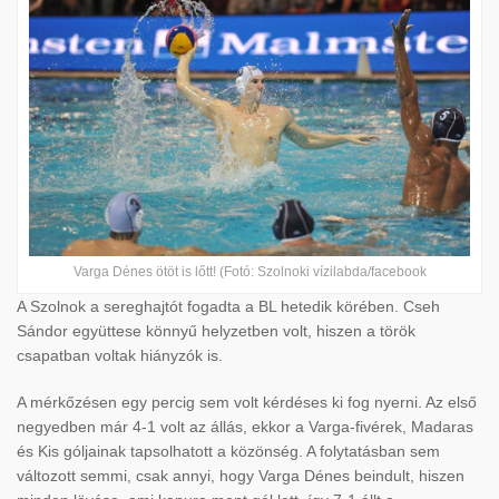
Varga Dénes ötöt is lőtt! (Fotó: Szolnoki vízilabda/facebook
A Szolnok a sereghajtót fogadta a BL hetedik körében. Cseh
Sándor együttese könnyű helyzetben volt, hiszen a török
csapatban voltak hiányzók is.
A mérkőzésen egy percig sem volt kérdéses ki fog nyerni. Az első
negyedben már 4-1 volt az állás, ekkor a Varga-fivérek, Madaras
és Kis góljainak tapsolhatott a közönség. A folytatásban sem
változott semmi, csak annyi, hogy Varga Dénes beindult, hiszen