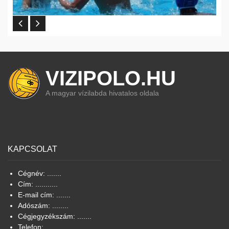
VIZIPOLO.HU
A magyar vízilabda hivatalos oldala
KAPCSOLAT
Cégnév: .......
Cím: ...........
E-mail cím: .......
Adószám: ........
Cégjegyzékszám: .......
Telefon: ........