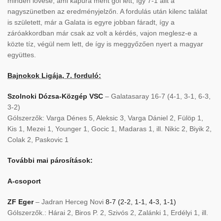
minden lövése, ami kapura ment gól lett, így 7-1 állt a
nagyszünetben az eredményjelzőn. A fordulás után kilenc találat
is született, már a Galata is egyre jobban fáradt, így a
záróakkordban már csak az volt a kérdés, vajon meglesz-e a
közte tíz, végül nem lett, de így is meggyőzően nyert a magyar
együttes.
Bajnokok Ligája, 7. forduló:
Szolnoki Dózsa-Közgép VSC
– Galatasaray 16-7 (4-1, 3-1, 6-3,
3-2)
Gólszerzők: Varga Dénes 5, Aleksic 3, Varga Dániel 2, Fülöp 1,
Kis 1, Mezei 1, Younger 1, Gocic 1, Madaras 1, ill. Nikic 2, Biyik 2,
Colak 2, Paskovic 1
További mai párosítások:
A-csoport
ZF Eger
– Jadran Herceg Novi
8-7 (2-2, 1-1, 4-3, 1-1)
Gólszerzők.: Hárai 2, Biros P. 2, Szivós 2, Zalánki 1, Erdélyi 1, ill.