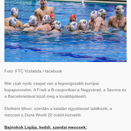
Fotó: FTC Vízilabda / facebook
Már csak nyolc csapat van a legrangosabb európai
kupaporondon. A Fradi a B-csoportban a Nagyvárad, a Savona és
a Barcelonetával küzd meg a továbbjutásért.
Elsőként itthon, szerdán a katalán együttessel találkozik, a
meccset a Duna World 20 órától közvetíti.
Bajnokok Ligája, keddi, szerdai meccsek: