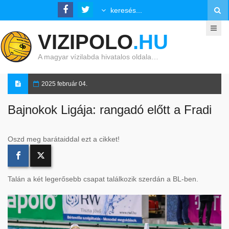
VIZIPOLO
.HU
A magyar vízilabda hivatalos oldala…
2025 február 04.
Bajnokok Ligája: rangadó előtt a Fradi
Oszd meg barátaiddal ezt a cikket!
Talán a két legerősebb csapat találkozik szerdán a BL-ben.