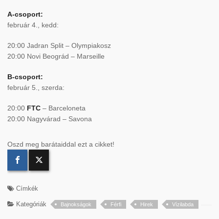
A-csoport:
február 4., kedd:
20:00 Jadran Split – Olympiakosz
20:00 Novi Beográd – Marseille
B-csoport:
február 5., szerda:
20:00
FTC
– Barceloneta
20:00 Nagyvárad – Savona
Oszd meg barátaiddal ezt a cikket!
Címkék
Kategóriák
Bajnokságok
Férfi
Hirek
Vízilabda