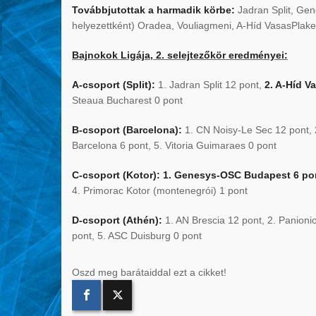
Továbbjutottak a harmadik körbe:
Jadran Split, Gen
helyezettként) Oradea, Vouliagmeni, A-Híd VasasPlake
Bajnokok Ligája, 2. selejtezőkör eredményei:
A-csoport (Split):
1. Jadran Split 12 pont,
2. A-Híd V
Steaua Bucharest 0 pont
B-csoport (Barcelona):
1. CN Noisy-Le Sec 12 pont, 
Barcelona 6 pont, 5. Vitoria Guimaraes 0 pont
C-csoport (Kotor):
1. Genesys-OSC Budapest 6 po
4. Primorac Kotor (montenegrói) 1 pont
D-csoport (Athén):
1. AN Brescia 12 pont, 2. Panion
pont, 5. ASC Duisburg 0 pont
Oszd meg barátaiddal ezt a cikket!