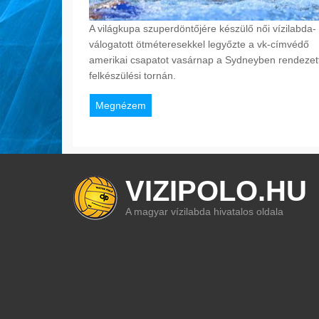
A világkupa szuperdöntőjére készülő női vízilabda-
válogatott ötméteresekkel legyőzte a vk-címvédő
amerikai csapatot vasárnap a Sydneyben rendezet
felkészülési tornán.
Megnézem
VIZIPOLO.HU
A magyar vízilabda hivatalos oldala