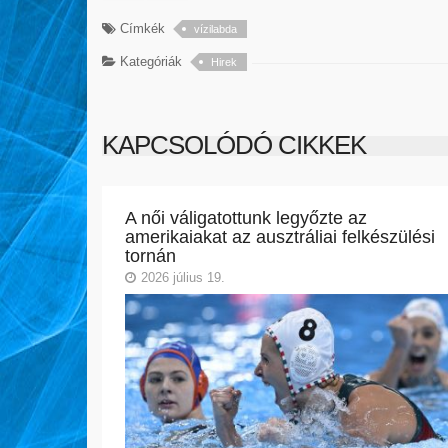
Címkék
vízilabda
Kategóriák
Hirek
KAPCSOLÓDÓ CIKKEK
A női váligatottunk legyőzte az
amerikaiakat az ausztráliai felkészülési
tornán
2026 július 19.