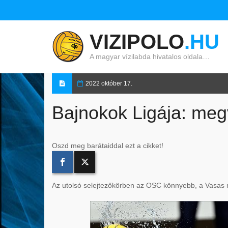
VIZIPOLO
.HU
A magyar vízilabda hivatalos oldala…
2022 október 17.
Bajnokok Ligája: meg
Oszd meg barátaiddal ezt a cikket!
Az utolsó selejtezőkörben az OSC könnyebb, a Vasas n