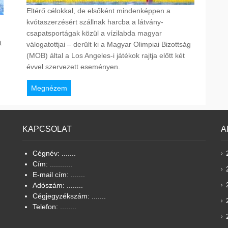
Eltérő célokkal, de elsőként mindenképpen a
kvótaszerzésért szállnak harcba a látvány-
csapatsportágak közül a vízilabda magyar
t
válogatottjai – derült ki a Magyar Olimpiai Bizottság
(MOB) által a Los Angeles-i játékok rajtja előtt két
évvel szervezett eseményen.
Megnézem
KAPCSOLAT
A
Cégnév: .......
Cím: ...........
E-mail cím: .......
Adószám: ........
Cégjegyzékszám: .......
Telefon: ........