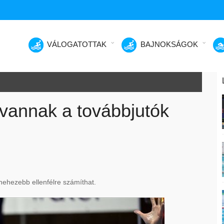
VÁLOGATOTTAK
BAJNOKSÁGOK
vannak a továbbjutók
ehezebb ellenfélre számíthat.