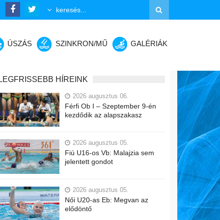
ÚSZÁS
SZINKRON/MŰ
GALÉRIÁK
LEGFRISSEBB HÍREINK
2026 augusztus 06.
Férfi Ob I – Szeptember 9-én
kezdődik az alapszakasz
2026 augusztus 05.
Fiú U16-os Vb: Malajzia sem
jelentett gondot
2026 augusztus 05.
Női U20-as Eb: Megvan az
elődöntő