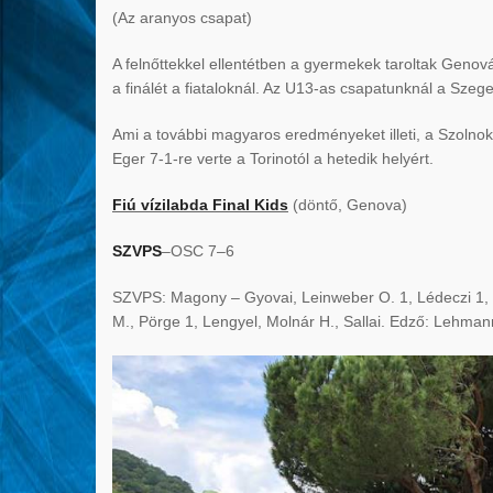
(Az aranyos csapat)
A felnőttekkel ellentétben a gyermekek taroltak Geno
a finálét a fiataloknál. Az U13-as csapatunknál a Szeg
Ami a további magyaros eredményeket illeti, a Szolnok 
Eger 7-1-re verte a Torinotól a hetedik helyért.
Fiú vízilabda Final Kids
(döntő, Genova)
SZVPS
–OSC 7–6
SZVPS: Magony – Gyovai, Leinweber O. 1, Lédeczi 1, K
M., Pörge 1, Lengyel, Molnár H., Sallai. Edző: Lehman