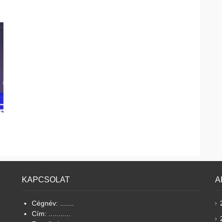
KAPCSOLAT
A
Cégnév: .......
Cím: ...........