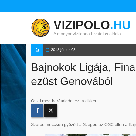
VIZIPOLO
.HU
A magyar vízilabda hivatalos oldala…
2018 június 08.
Bajnokok Ligája, Fina
ezüst Genovából
Oszd meg barátaiddal ezt a cikket!
Szoros meccsen győzött a Szeged az OSC ellen a Bajno