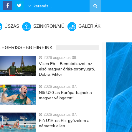
ÚSZÁS
SZINKRON/MŰ
GALÉRIÁK
LEGFRISSEBB HÍREINK
2026 augusztus 08.
Vizes Eb – Bemutatkozott az
első magyar óriás-toronyugró,
Dobra Viktor
2026 augusztus 07.
Női U20-as Európa-bajnok a
magyar válogatott!
2026 augusztus 07.
Fiú U16-os Eb: győzelem a
németek ellen