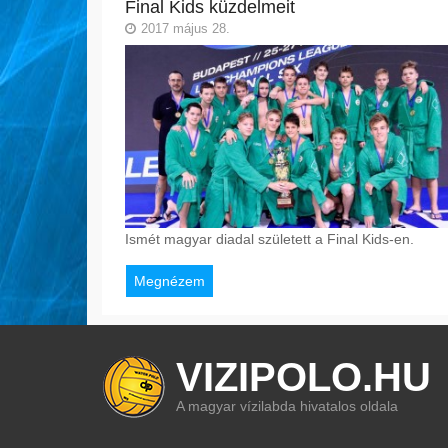
Final Kids küzdelmeit
2017 május 28.
Ismét magyar diadal született a Final Kids-en.
Megnézem
VIZIPOLO.HU
A magyar vízilabda hivatalos oldala