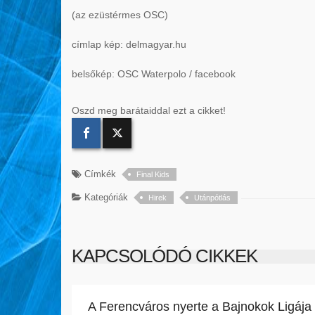
(az ezüstérmes OSC)
címlap kép: delmagyar.hu
belsőkép: OSC Waterpolo / facebook
Oszd meg barátaiddal ezt a cikket!
Címkék
Final Kids
Kategóriák
Hirek
Utánpótlás
KAPCSOLÓDÓ CIKKEK
A Ferencváros nyerte a Bajnokok Ligája