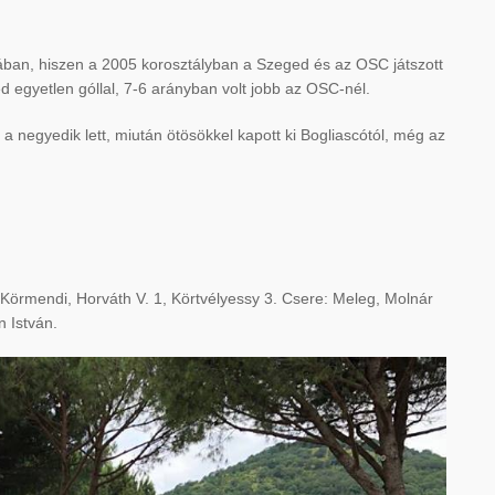
vában, hiszen a 2005 korosztályban a Szeged és az OSC játszott
ed egyetlen góllal, 7-6 arányban volt jobb az OSC-nél.
a negyedik lett, miután ötösökkel kapott ki Bogliascótól, még az
örmendi, Horváth V. 1, Körtvélyessy 3. Csere: Meleg, Molnár
n István.