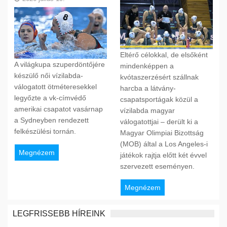
Eltérő célokkal, de elsőként
A világkupa szuperdöntőjére
mindenképpen a
készülő női vízilabda-
kvótaszerzésért szállnak
válogatott ötméteresekkel
harcba a látvány-
legyőzte a vk-címvédő
csapatsportágak közül a
amerikai csapatot vasárnap
vízilabda magyar
a Sydneyben rendezett
válogatottjai – derült ki a
felkészülési tornán.
Magyar Olimpiai Bizottság
(MOB) által a Los Angeles-i
Megnézem
játékok rajtja előtt két évvel
szervezett eseményen.
Megnézem
LEGFRISSEBB HÍREINK