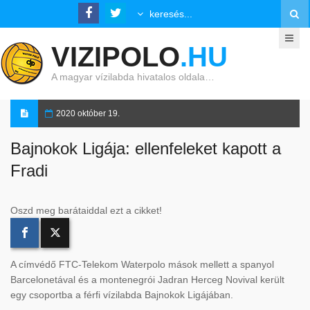
VIZIPOLO
.HU
A magyar vízilabda hivatalos oldala…
2020 október 19.
Bajnokok Ligája: ellenfeleket kapott a
Fradi
Oszd meg barátaiddal ezt a cikket!
A címvédő FTC-Telekom Waterpolo mások mellett a spanyol
Barcelonetával és a montenegrói Jadran Herceg Novival került
egy csoportba a férfi vízilabda Bajnokok Ligájában.