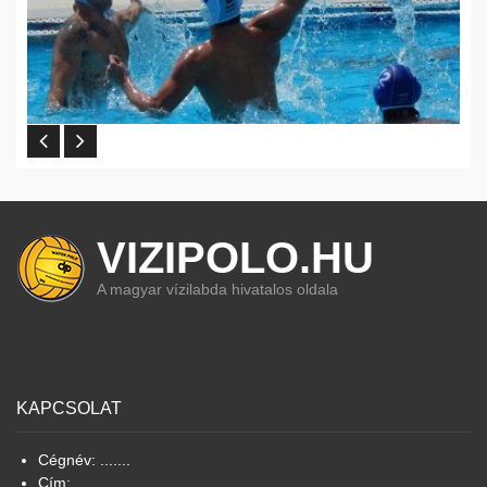
VIZIPOLO.HU
A magyar vízilabda hivatalos oldala
KAPCSOLAT
Cégnév: .......
Cím: ...........