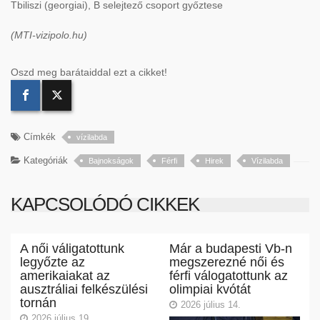
Tbiliszi (georgiai), B selejtező csoport győztese
(MTI-vizipolo.hu)
Oszd meg barátaiddal ezt a cikket!
Címkék
vízilabda
Kategóriák
Bajnokságok
Férfi
Hirek
Vízilabda
KAPCSOLÓDÓ CIKKEK
A női váligatottunk
Már a budapesti Vb-n
legyőzte az
megszerezné női és
amerikaiakat az
férfi válogatottunk az
ausztráliai felkészülési
olimpiai kvótát
tornán
2026 július 14.
2026 július 19.