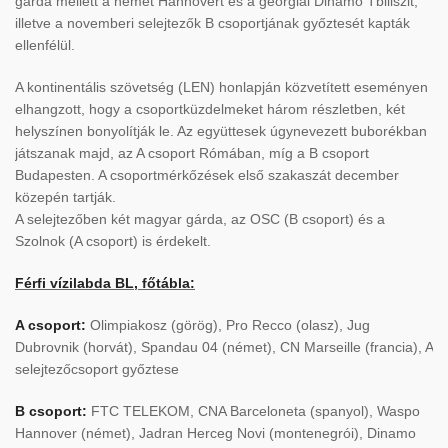
gárda mellett a német Hannovert és a georgiai Dinamo Tbiliszit,
illetve a novemberi selejtezők B csoportjának győztesét kapták
ellenfélül.
A kontinentális szövetség (LEN) honlapján közvetített eseményen
elhangzott, hogy a csoportküzdelmeket három részletben, két
helyszínen bonyolítják le. Az együttesek úgynevezett buborékban
játszanak majd, az A csoport Rómában, míg a B csoport
Budapesten. A csoportmérkőzések első szakaszát december
közepén tartják.
A selejtezőben két magyar gárda, az OSC (B csoport) és a
Szolnok (A csoport) is érdekelt.
Férfi vízilabda BL, főtábla:
A csoport:
Olimpiakosz (görög), Pro Recco (olasz), Jug
Dubrovnik (horvát), Spandau 04 (német), CN Marseille (francia), A
selejtezőcsoport győztese
B csoport:
FTC TELEKOM, CNA Barceloneta (spanyol), Waspo
Hannover (német), Jadran Herceg Novi (montenegrói), Dinamo