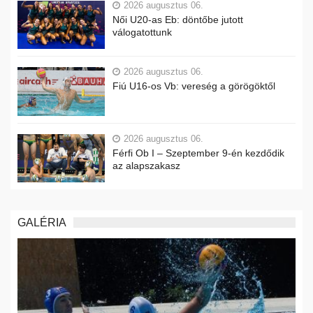
2026 augusztus 06.
Női U20-as Eb: döntőbe jutott
válogatottunk
2026 augusztus 06.
Fiú U16-os Vb: vereség a görögöktől
2026 augusztus 06.
Férfi Ob I – Szeptember 9-én kezdődik
az alapszakasz
GALÉRIA