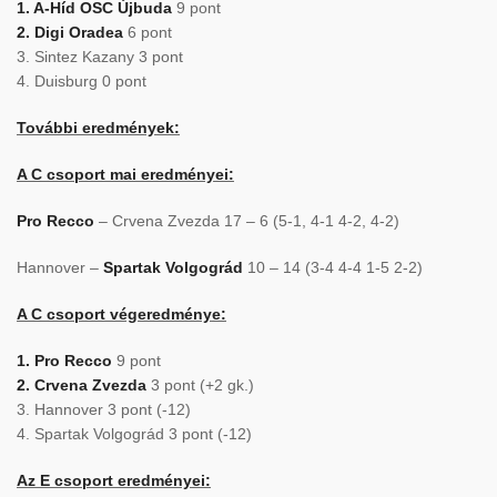
1. A-Híd OSC Újbuda
9 pont
2. Digi Oradea
6 pont
3. Sintez Kazany 3 pont
4. Duisburg 0 pont
További eredmények:
A C csoport mai eredményei:
Pro Recco
– Crvena Zvezda 17 – 6 (5-1, 4-1 4-2, 4-2)
Hannover –
Spartak Volgográd
10 – 14 (3-4 4-4 1-5 2-2)
A C csoport végeredménye:
1. Pro Recco
9 pont
2. Crvena Zvezda
3 pont (+2 gk.)
3. Hannover 3 pont (-12)
4. Spartak Volgográd 3 pont (-12)
Az E csoport eredményei: