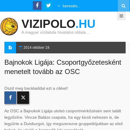
VIZIPOLO
.HU
A magyar vízilabda hivatalos oldala…
2014 október 19.
Bajnokok Ligája: Csoportgyőzetesként
menetelt tovább az OSC
Oszd meg barátaiddal ezt a cikket!
Az OSC a Bajnokok Ligája utolsó csoportmérkőzésén sem talált
legyőzőre. Vincze Balázs csapata, ha egy kicsit nehezen is, de
legyűrte a Duisburgot, így megszerezve gruppettójukban az első