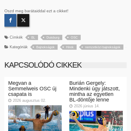
Oszd meg barátaiddal ezt a cikket!
Címkék
BL
Duisburg
OSC
Kategóriák
Bajnokságok
Hirek
nemzetközi bajnokságok
KAPCSOLÓDÓ CIKKEK
Megvan a
Burián Gergely:
Semmelweis OSC új
Mindenki úgy játszott,
csapata is
mintha az egyetlen
BL-döntője lenne
2026 augusztus 02.
2026 június 14.