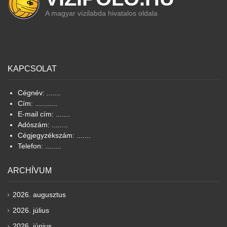
A magyar vízilabda hivatalos oldala
KAPCSOLAT
Cégnév: .......
Cím: ...........
E-mail cím: .......
Adószám: ........
Cégjegyzékszám: .......
Telefon: ........
ARCHÍVUM
2026. augusztus
2026. július
2026. június