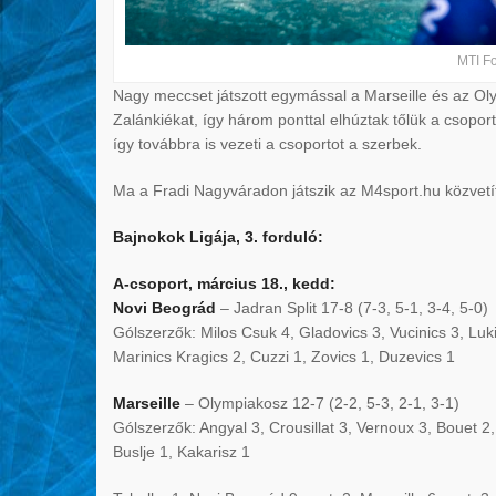
MTI Fo
Nagy meccset játszott egymással a Marseille és az Oly
Zalánkiékat, így három ponttal elhúztak tőlük a csopo
így továbbra is vezeti a csoportot a szerbek.
Ma a Fradi Nagyváradon játszik az M4sport.hu közvetí
Bajnokok Ligája, 3. forduló:
A-csoport, március 18., kedd:
Novi Beográd
– Jadran Split 17-8 (7-3, 5-1, 3-4, 5-0)
Gólszerzők: Milos Csuk 4, Gladovics 3, Vucinics 3, Luk
Marinics Kragics 2, Cuzzi 1, Zovics 1, Duzevics 1
Marseille
– Olympiakosz 12-7 (2-2, 5-3, 2-1, 3-1)
Gólszerzők: Angyal 3, Crousillat 3, Vernoux 3, Bouet 2, 
Buslje 1, Kakarisz 1