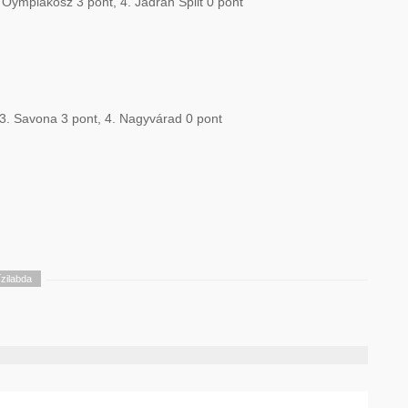
. Oympiakosz 3 pont, 4. Jadran Split 0 pont
, 3. Savona 3 pont, 4. Nagyvárad 0 pont
ízilabda