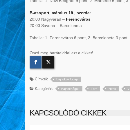
Tabella: 1. Novi Beográd 9 pont, 2. Marseille 6 pont, 3
B-csoport, március 19., szerda:
20:00 Nagyvárad –
Ferencváros
20:00 Savona – Barceloneta
Tabella: 1. Ferencváros 6 pont, 2. Barceloneta 3 pont
Oszd meg barátaiddal ezt a cikket!
Címkék
Bajnokok Ligája
Kategóriák
Bajnokságok
Férfi
Hirek
V
KAPCSOLÓDÓ CIKKEK