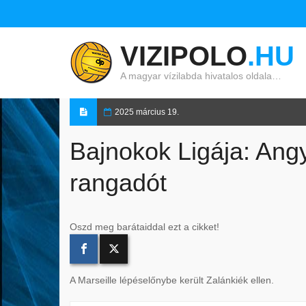
VIZIPOLO
.HU
A magyar vízilabda hivatalos oldala…
2025 március 19.
Bajnokok Ligája: Ang
rangadót
Oszd meg barátaiddal ezt a cikket!
A Marseille lépéselőnybe került Zalánkiék ellen.