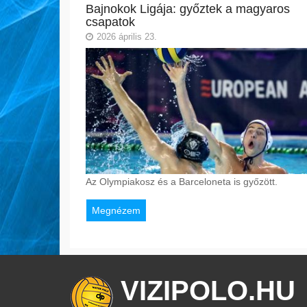
Bajnokok Ligája: győztek a magyaros
csapatok
2026 április 23.
Az Olympiakosz és a Barceloneta is győzött.
Megnézem
VIZIPOLO.HU