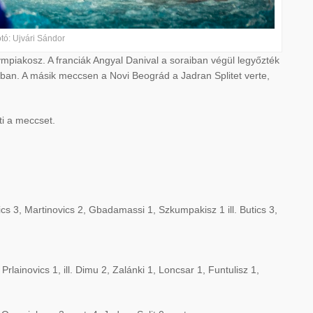
tó: Ujvári Sándor
mpiakosz. A franciák Angyal Danival a soraiban végül legyőzték
rtban. A másik meccsen a Novi Beográd a Jadran Splitet verte,
ti a meccset.
ics 3, Martinovics 2, Gbadamassi 1, Szkumpakisz 1 ill. Butics 3,
Prlainovics 1, ill. Dimu 2, Zalánki 1, Loncsar 1, Funtulisz 1,