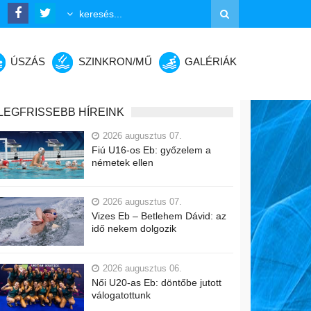
ÚSZÁS
SZINKRON/MŰ
GALÉRIÁK
LEGFRISSEBB HÍREINK
2026 augusztus 07.
Fiú U16-os Eb: győzelem a
németek ellen
2026 augusztus 07.
Vizes Eb – Betlehem Dávid: az
idő nekem dolgozik
2026 augusztus 06.
Női U20-as Eb: döntőbe jutott
válogatottunk