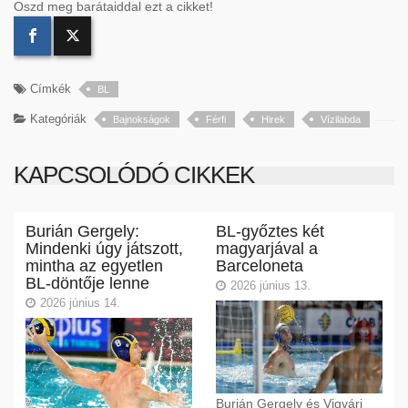
Oszd meg barátaiddal ezt a cikket!
Címkék
BL
Kategóriák
Bajnokságok
Férfi
Hirek
Vízilabda
KAPCSOLÓDÓ CIKKEK
Burián Gergely:
BL-győztes két
Mindenki úgy játszott,
magyarjával a
mintha az egyetlen
Barceloneta
BL-döntője lenne
2026 június 13.
2026 június 14.
Burián Gergely és Vigvári