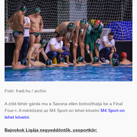
Fotó: fradi.hu / archív
A zöld-fehér gárda ma a Savona ellen biztosíthatja be a Final
Four-t. A mérkőzést az M4 Sport-on lehet követni
M4 Sport-on
lehet követni
.
Bajnokok Ligája negyeddöntők, csoportkör: