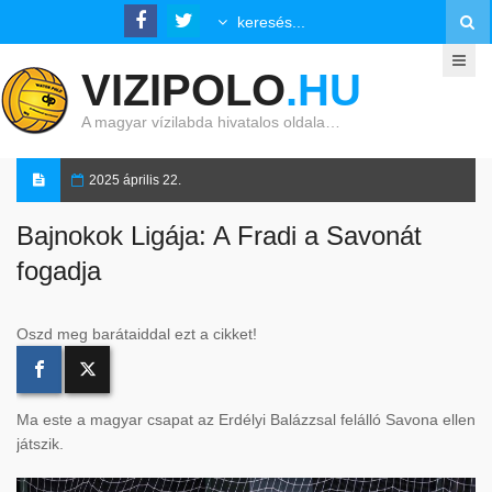
VIZIPOLO
.HU
A magyar vízilabda hivatalos oldala…
2025 április 22.
Bajnokok Ligája: A Fradi a Savonát
fogadja
Oszd meg barátaiddal ezt a cikket!
Ma este a magyar csapat az Erdélyi Balázzsal felálló Savona ellen
játszik.