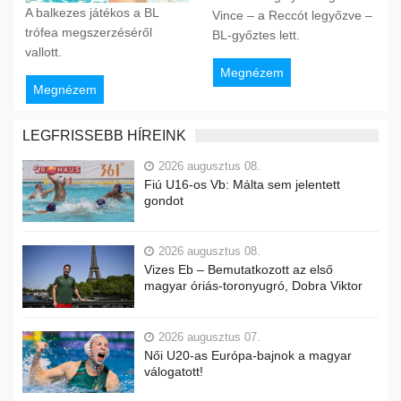
A balkezes játékos a BL
Vince – a Reccót legyőzve –
trófea megszerzéséről
BL-győztes lett.
vallott.
Megnézem
Megnézem
LEGFRISSEBB HÍREINK
2026 augusztus 08.
Fiú U16-os Vb: Málta sem jelentett
gondot
2026 augusztus 08.
Vizes Eb – Bemutatkozott az első
magyar óriás-toronyugró, Dobra Viktor
2026 augusztus 07.
Női U20-as Európa-bajnok a magyar
válogatott!