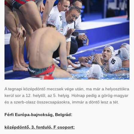
A tegnapi középdöntő meccsek vége után, ma már a helyosztókra
kerül sor a 12. helytől, az 5. helyig. Holnap pedig a görög-magyar
és a szerb-olasz összecsapásokra, immár a döntő lesz a tét.
Férfi Európa-bajnokság, Belgrád:
középdöntő, 3. forduló, F csoport: