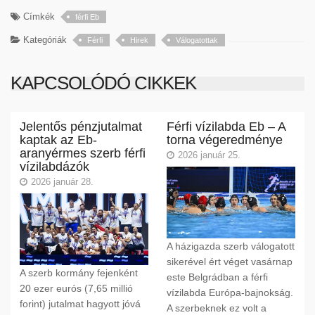
Címkék
férfi Eb
Kategóriák
Férfi
Hirek
Válogatottak
KAPCSOLÓDÓ CIKKEK
Jelentős pénzjutalmat
Férfi vízilabda Eb – A
kaptak az Eb-
torna végeredménye
aranyérmes szerb férfi
2026 január 25.
vízilabdázók
2026 január 28.
A házigazda szerb válogatott
sikerével ért véget vasárnap
A szerb kormány fejenként
este Belgrádban a férfi
20 ezer eurós (7,65 millió
vízilabda Európa-bajnokság.
forint) jutalmat hagyott jóvá
A szerbeknek ez volt a