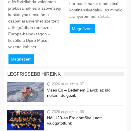
a férfi vízilabda-válogatott
harmadik hazai rendezésű
játékosainak és a szövetségi
kontinensivadaluk, és mindig
kapitánynak, miután a
aranyéremmel zártak.
csapat aranyérmet szerzett
a Belgrádban rendezett
Megnézem
Európa-bajnokságon –
közölte a Djuro Macut
vezette kabinet.
Megnézem
LEGFRISSEBB HÍREINK
2026 augusztus 07.
Vizes Eb – Betlehem Dávid: az idő
nekem dolgozik
2026 augusztus 06.
Női U20-as Eb: döntőbe jutott
válogatottunk