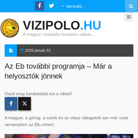
VIZIPOLO
.HU
A magyar vízilabda hivatalos oldala…
2026 január 22.
Az Eb további programja – Már a
helyosztók jönnek
Oszd meg barátaiddal ezt a cikket!
A magyar, a görög, a szerb és az olasz válogatott van már csak
versenyben az Eb-címért.