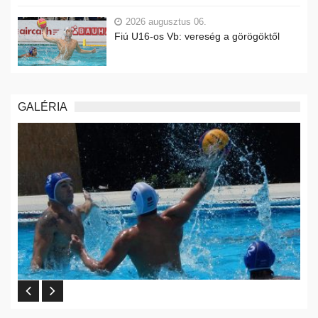
2026 augusztus 06.
Fiú U16-os Vb: vereség a görögöktől
GALÉRIA