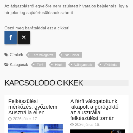
Az átigazolásról egyelőre nem született hivatalos bejelentés, így a
hír jelenleg sajtóértesülésnek számít.
Oszd meg barátaiddal ezt a cikket!
Címkék
Férfi válogatott
Nic Porter
Kategóriák
Férfi
Hirek
Válogatottak
Vízilabda
KAPCSOLÓDÓ CIKKEK
Felkészülési
A férfi válogatottunk
mérkőzés: győzelem
kikapott a görögöktől
Ausztrália ellen
az ausztráliai
felkészülési tornán
2026 július 17.
2026 július 16.