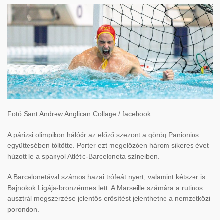
Fotó Sant Andrew Anglican Collage / facebook
A párizsi olimpikon hálóőr az előző szezont a görög
Panionios
együttesében töltötte. Porter ezt megelőzően három sikeres évet
húzott le a spanyol
Atlètic-Barceloneta
színeiben.
A Barcelonetával számos hazai trófeát nyert, valamint kétszer is
Bajnokok Ligája-bronzérmes lett. A Marseille számára a rutinos
ausztrál megszerzése jelentős erősítést jelenthetne a nemzetközi
porondon.