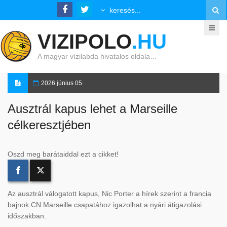
VIZIPOLO
.HU
A magyar vízilabda hivatalos oldala…
2026 június 05.
Ausztrál kapus lehet a Marseille
célkeresztjében
Oszd meg barátaiddal ezt a cikket!
Az ausztrál válogatott kapus,
Nic Porter
a hírek szerint a francia
bajnok
CN Marseille
csapatához igazolhat a nyári átigazolási
időszakban.