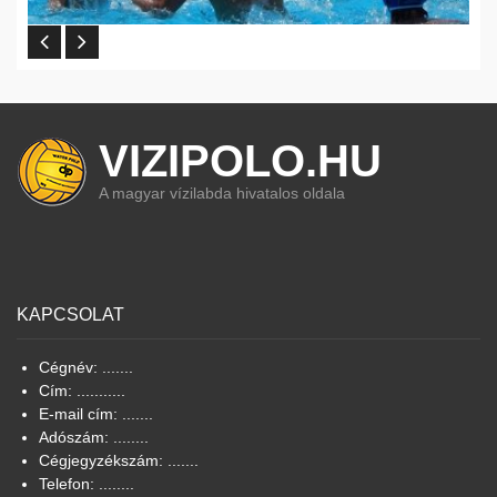
VIZIPOLO.HU
A magyar vízilabda hivatalos oldala
KAPCSOLAT
Cégnév: .......
Cím: ...........
E-mail cím: .......
Adószám: ........
Cégjegyzékszám: .......
Telefon: ........