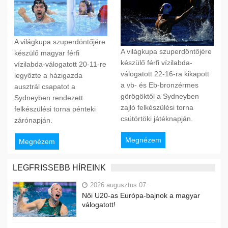
A világkupa szuperdöntőjére
A világkupa szuperdöntőjére
készülő magyar férfi
készülő férfi vízilabda-
vízilabda-válogatott 20-11-re
válogatott 22-16-ra kikapott
legyőzte a házigazda
a vb- és Eb-bronzérmes
ausztrál csapatot a
görögöktől a Sydneyben
Sydneyben rendezett
zajló felkészülési torna
felkészülési torna pénteki
csütörtöki játéknapján.
zárónapján.
Megnézem
Megnézem
LEGFRISSEBB HÍREINK
2026 augusztus 07.
Női U20-as Európa-bajnok a magyar
válogatott!