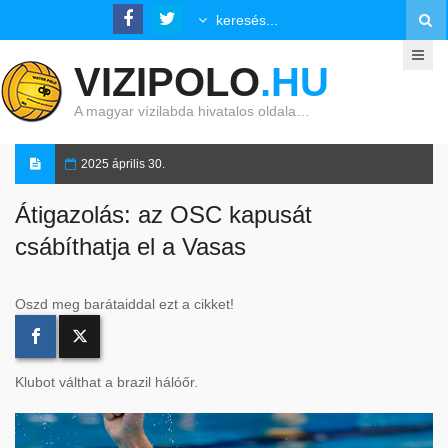
VIZIPOLO
.HU
A magyar vízilabda hivatalos oldala…
2025 április 30.
Átigazolás: az OSC kapusát
csábíthatja el a Vasas
Oszd meg barátaiddal ezt a cikket!
Klubot válthat a brazil hálóőr.