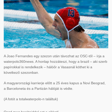
A Joao Fernandes egy szezon után távozhat az OSC-től – írja a
waterpolo360news. A honlap hozzáteszi, hogy a brazil – aki szerb
papírokkal is rendelkezik – hálóőr a Vasasnál köthet ki a
következő szezonban.
A magyarországi karrierje előtt a 25 éves kapus a Novi Beograd,
a Barceloneta és a Partizán hálóját is védte.
(A fotót a totalwaterpolo-n találtuk)
Oszd meg barátaiddal ezt a cikket!