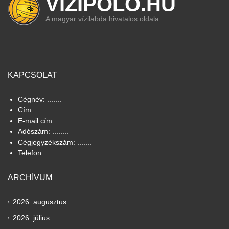
VIZIPOLO.HU
A magyar vízilabda hivatalos oldala
KAPCSOLAT
Cégnév: .......
Cím: ...........
E-mail cím: .......
Adószám: ........
Cégjegyzékszám: .......
Telefon: ........
ARCHÍVUM
2026. augusztus
2026. július