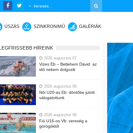
ÚSZÁS
SZINKRON/MŰ
GALÉRIÁK
LEGFRISSEBB HÍREINK
2026 augusztus 07.
Vizes Eb – Betlehem Dávid: az
idő nekem dolgozik
2026 augusztus 06.
Női U20-as Eb: döntőbe jutott
válogatottunk
2026 augusztus 06.
Fiú U16-os Vb: vereség a
görögöktől