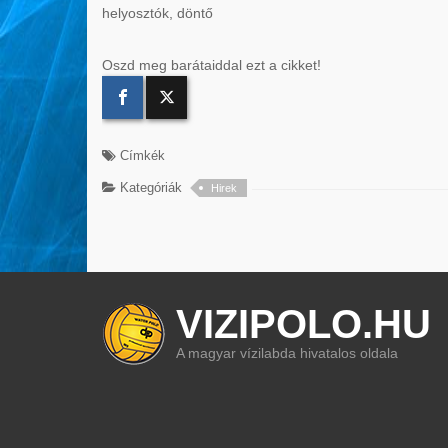
helyosztók, döntő
Oszd meg barátaiddal ezt a cikket!
Címkék
Kategóriák
Hirek
VIZIPOLO.HU
A magyar vízilabda hivatalos oldala