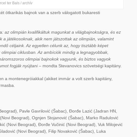
cel ter Bals / archív
ét ötkarikás bajnok van a szerb válogatott bukaresti
ta
: az olimpián kvalifikáltuk magunkat a világbajnokságra, és ez
k a játékosoknak, akik nem játszottak az olimpián, valamint
rendő céljaink. Az egyetlen célunk az, hogy tisztább képet
 olimpiai ciklusban. Az ambíciók mindig a legnagyobbak,
t háromszoros olimpiai bajnokok vagyunk, és biztos vagyok
mot fogják nyújtani
– mondta Stevanovics szövetségi kapitány.
n a montenegróiakkal (akiket immár a volt szerb kapitány,
ármasba.
Beograd), Pavle Gavrilović (Šabac), Đorđe Lazić (Jadran HN,
ić (Novi Beograd), Ognjen Stojanović (Šabac), Marko Radulović
Lukić (Novi Beograd), Đorđe Vučinić (Novi Beograd), Vuk Milojević
Gladović (Novi Beograd), Filip Novaković (Šabac), Luka