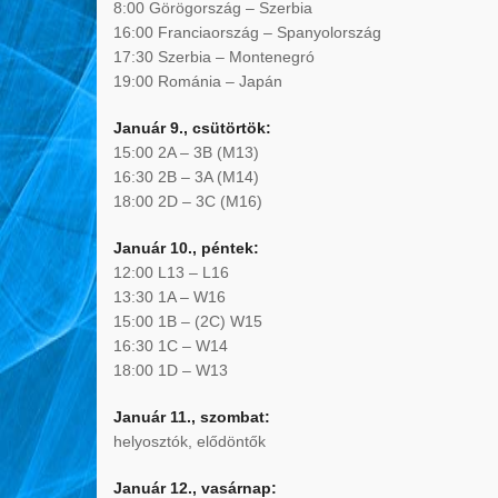
8:00 Görögország – Szerbia
16:00 Franciaország – Spanyolország
17:30 Szerbia – Montenegró
19:00 Románia – Japán
Január 9., csütörtök:
15:00 2A – 3B (M13)
16:30 2B – 3A (M14)
18:00 2D – 3C (M16)
Január 10., péntek:
12:00 L13 – L16
13:30 1A – W16
15:00 1B – (2C) W15
16:30 1C – W14
18:00 1D – W13
Január 11., szombat:
helyosztók, elődöntők
Január 12., vasárnap: