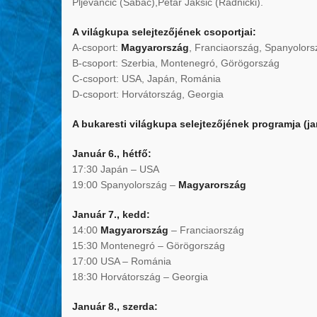
Pljevančić (Šabac),Petar Jakšić (Radnički).
A világkupa selejtezőjének csoportjai:
A-csoport:
Magyarország
, Franciaország, Spanyolors
B-csoport: Szerbia, Montenegró, Görögország
C-csoport: USA, Japán, Románia
D-csoport: Horvátország, Georgia
A bukaresti világkupa selejtezőjének programja (ja
Január 6., hétfő:
17:30 Japán – USA
19:00 Spanyolország –
Magyarország
Január 7., kedd:
14:00
Magyarország
– Franciaország
15:30 Montenegró – Görögország
17:00 USA – Románia
18:30 Horvátország – Georgia
Január 8., szerda: