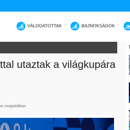
VÁLOGATOTTAK
BAJNOKSÁGOK
tal utaztak a világkupára
upa csapatában.