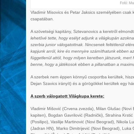
Fotó: Mar
Vladimir Misovics és Petar Jaksics személyében csak k
csapatában.
A szövetségi kapitány, Sztevanovics a keretről elmond
lehetővé tette, hogy esélyt adjunk a világkupán azokna
szerbia junior válogatottnak. Nincsenek feltétlenül elé
kapjunk arról, kire és mennyire számíthatunk ebben az
függetlenül attól, hogy milyen keretben játszunk, mer
benne, hogy a játékosok ebben a pillanatban a maximu
A szerbek nem éppen könnyű csoportba kerültek, hisze
Dejan Szavics irányít) és a görögökkel kerültek egy h
A szerb válogatott Világkupa kerete:
Vladimir Mišović (Crvena zvezda), Milan Glušac (Novi 
kapiten), Bogdan Gavrilović (Radnički), Strahina Krst
(Posilipo), Vasilije Martinović (Novi Beograd), Nikola 
(Jadran HN), Marko Dimitrijević (Novi Beograd), Luka 