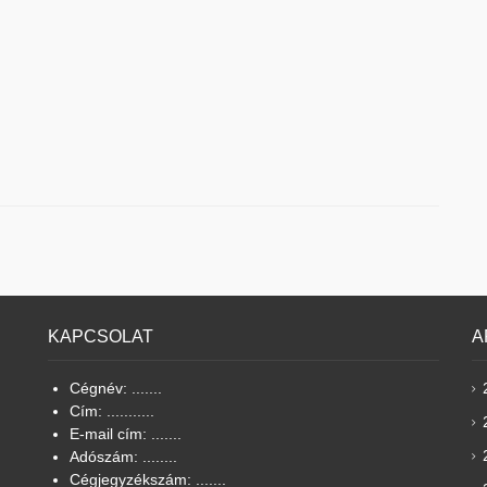
KAPCSOLAT
A
Cégnév: .......
Cím: ...........
E-mail cím: .......
Adószám: ........
Cégjegyzékszám: .......