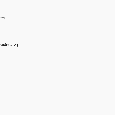
zág
nuár 6-12.)