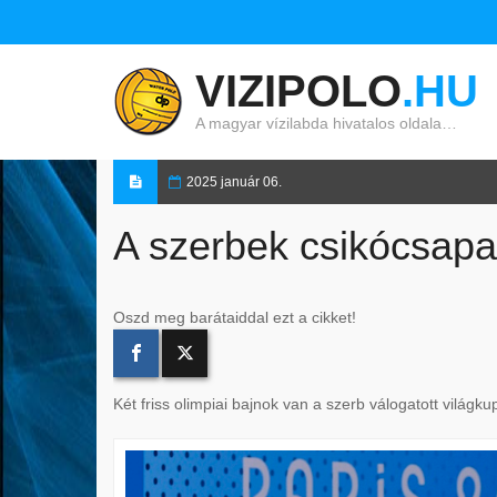
VIZIPOLO
.HU
A magyar vízilabda hivatalos oldala…
2025 január 06.
A szerbek csikócsapat
Oszd meg barátaiddal ezt a cikket!
Két friss olimpiai bajnok van a szerb válogatott világk