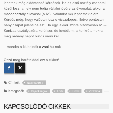
lehetnek még eldöntendő kérdések. Ha az első osztály csapatai
közül lesz, amely nem tudja vállalni jövőre az élvonalat, akkor a
másodosztály éllovasai (a KSI, valamint mi) léphetnek előre.
Kérdés még, hogy valóban lesz-e visszalépés, illetve pontosan
hány csapat jelenti be ezt. Ha egy, akkor szinte bizonyosan KSI–
Kanizsa osztályozóra kerül sor, de ismétlem, a konkrétumokra
még néhány napot biztos várni kell
– mondta a klubelnök a
zaol.hu
-nak.
Oszd meg barátaiddal ezt a cikket!
Címkék
Nagykanizsa
Kategóriák
Bajnokságok
Férfi
Hirek
Vízilabda
KAPCSOLÓDÓ CIKKEK