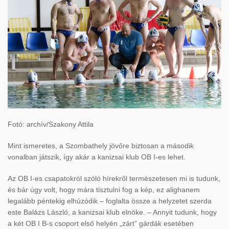
Fotó: archív/Szakony Attila
Mint ismeretes, a Szombathely jövőre biztosan a második
vonalban játszik, így akár a kanizsai klub OB I-es lehet.
Az OB I-es csapatokról szóló hírekről természetesen mi is tudunk,
és bár úgy volt, hogy mára tisztulni fog a kép, ez alighanem
legalább péntekig elhúzódik – foglalta össze a helyzetet szerda
este Balázs László, a kanizsai klub elnöke. – Annyit tudunk, hogy
a két OB I B-s csoport első helyén „zárt” gárdák esetében