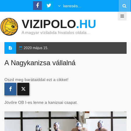
VIZIPOLO
.HU
A magyar vízilabda hivatalos oldala…
2020 május 15.
A Nagykanizsa vállalná
Oszd meg barátaiddal ezt a cikket!
Jövőre OB I-es lenne a kanizsai csapat.