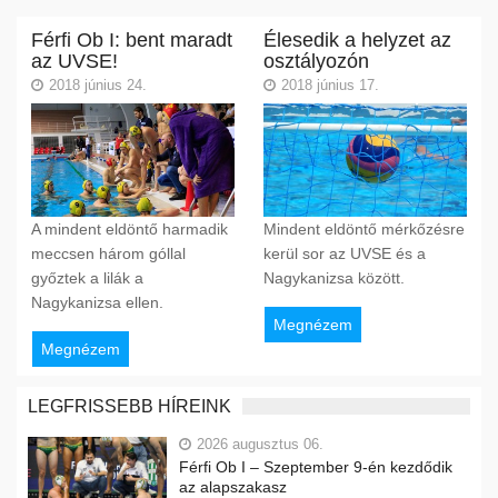
Férfi Ob I: bent maradt
Élesedik a helyzet az
az UVSE!
osztályozón
2018 június 24.
2018 június 17.
A mindent eldöntő harmadik
Mindent eldöntő mérkőzésre
meccsen három góllal
kerül sor az UVSE és a
győztek a lilák a
Nagykanizsa között.
Nagykanizsa ellen.
Megnézem
Megnézem
LEGFRISSEBB HÍREINK
2026 augusztus 06.
Férfi Ob I – Szeptember 9-én kezdődik
az alapszakasz