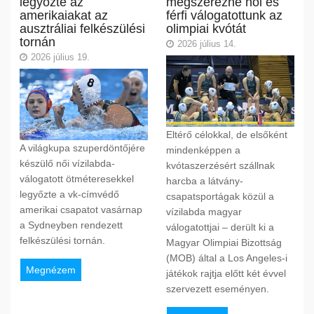
legyőzte az
megszerezné női és
amerikaiakat az
férfi válogatottunk az
ausztráliai felkészülési
olimpiai kvótát
tornán
2026 július 14.
2026 július 19.
Eltérő célokkal, de elsőként
A világkupa szuperdöntőjére
mindenképpen a
készülő női vízilabda-
kvótaszerzésért szállnak
válogatott ötméteresekkel
harcba a látvány-
legyőzte a vk-címvédő
csapatsportágak közül a
amerikai csapatot vasárnap
vízilabda magyar
a Sydneyben rendezett
válogatottjai – derült ki a
felkészülési tornán.
Magyar Olimpiai Bizottság
(MOB) által a Los Angeles-i
Megnézem
játékok rajtja előtt két évvel
szervezett eseményen.