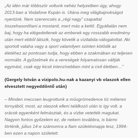
„Az idén már többször voltunk nehéz helyzetben úgy, ahogy
2013-ban a Vodafone Kupán is. Utána meg világbajnokságot
nyertünk. Nem szerencsés a „régi nagy” csapattal
összehasonlítani a mostanit, mert más a kettő. Egyáltalán nem
baj, hogy ha elégedetlenek az emberek egy rosszabb eredmény
után mert ebből látszik, hogy követik a vízilabda-válogatottat. Aki
sportolt valaha vagy a sport valamilyen szinten kötődik az
életéhez az pontosan tudja, hogy ebben a szakmában ez teljesen
normális. A győzelmek és a vereségek folyamatosan váltják
egymást, csak egy kicsit intenzívebben mint a civil életben…”
(Gergely István a vizipolo.hu-nak a kazanyi vb olaszok ellen
elvesztett negyeddöntő után)
– Minden meccsen leugrottunk a műugrómedence tíz méteres
tornyából, most, az olaszok elleni találkozó után is így volt, a
srácok egyenként felmásztak, és a vízbe vetették magukat.
Nagyon fontos győzelem ez, de nekem továbbra, is bármi
történik, július 14-e számomra a fiam születésnapja lesz, 1994-
ben ezen a napon született.