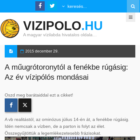
VIZIPOLO
.HU
A magyar vízilabda hivatalos oldala…
2015 december 29.
A műugrótoronytól a fenékbe rúgásig:
Az év vízipólós mondásai
Oszd meg barátaiddal ezt a cikket!
A vb realitástól, az ominózus július 14-én át, a fenékbe rúgásig.
Idén nemcsak a vízben, de a parton is folyt az élet.
Összegyűjtöttük a legemlékezetesebb frázisokat.