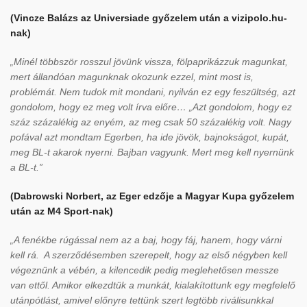
(Vincze Balázs az Universiade győzelem után a vizipolo.hu-
nak)
„Minél többször rosszul jövünk vissza, fölpaprikázzuk magunkat,
mert állandóan magunknak okozunk ezzel, mint most is,
problémát. Nem tudok mit mondani, nyilván ez egy feszültség, azt
gondolom, hogy ez meg volt írva előre… „Azt gondolom, hogy ez
száz százalékig az enyém, az meg csak 50 százalékig volt. Nagy
pofával azt mondtam Egerben, ha ide jövök, bajnokságot, kupát,
meg BL-t akarok nyerni. Bajban vagyunk. Mert meg kell nyernünk
a BL-t.”
(Dabrowski Norbert, az Eger edzője a Magyar Kupa győzelem
után az M4 Sport-nak)
„A fenékbe rúgással nem az a baj, hogy fáj, hanem, hogy várni
kell rá. A szerződésemben szerepelt, hogy az első négyben kell
végeznünk a vébén, a kilencedik pedig meglehetősen messze
van ettől. Amikor elkezdtük a munkát, kialakítottunk egy megfelelő
utánpótlást, amivel előnyre tettünk szert legtöbb riválisunkkal