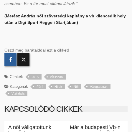
szemben. Ez a fór most eltűnni látszik.”
(Merész András női szövetségi kapitány a vb kilencedik hely
után a Digi Sport Reggeli Startjában)
Oszd meg barátaiddal ezt a cikket!
Címkék
2015
vízilabda
Kategóriák
Férfi
Hirek
Női
Válogatottak
Vízilabda
KAPCSOLÓDÓ CIKKEK
A női váligatottunk
Már a budapesti Vb-n