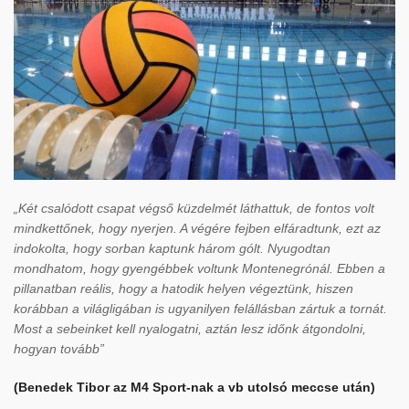
„Két csalódott csapat végső küzdelmét láthattuk, de fontos volt
mindkettőnek, hogy nyerjen. A végére fejben elfáradtunk, ezt az
indokolta, hogy sorban kaptunk három gólt. Nyugodtan
mondhatom, hogy gyengébbek voltunk Montenegrónál. Ebben a
pillanatban reális, hogy a hatodik helyen végeztünk, hiszen
korábban a világligában is ugyanilyen felállásban zártuk a tornát.
Most a sebeinket kell nyalogatni, aztán lesz időnk átgondolni,
hogyan tovább”
(Benedek Tibor az M4 Sport-nak a vb utolsó meccse után)