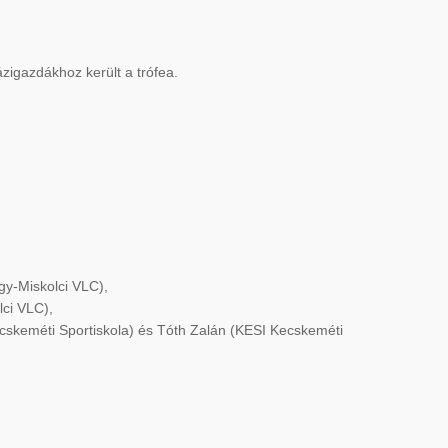
zigazdákhoz került a trófea.
gy-Miskolci VLC),
lci VLC),
ecskeméti Sportiskola) és Tóth Zalán (KESI Kecskeméti