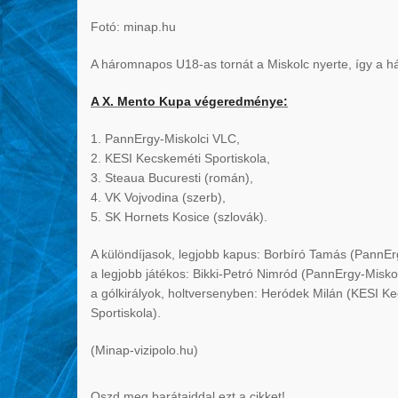
Fotó: minap.hu
A háromnapos U18-as tornát a Miskolc nyerte, így a há
A X. Mento Kupa végeredménye:
1. PannErgy-Miskolci VLC,
2. KESI Kecskeméti Sportiskola,
3. Steaua Bucuresti (román),
4. VK Vojvodina (szerb),
5. SK Hornets Kosice (szlovák).
A különdíjasok, legjobb kapus: Borbíró Tamás (PannEr
a legjobb játékos: Bikki-Petró Nimród (PannErgy-Misko
a gólkirályok, holtversenyben: Heródek Milán (KESI K
Sportiskola).
(Minap-vizipolo.hu)
Oszd meg barátaiddal ezt a cikket!