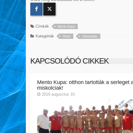
Címkék
Mento Kupa
Kategóriák
Hirek
Utánpótlás
KAPCSOLÓDÓ CIKKEK
Mento Kupa: otthon tartották a serleget 
miskolciak!
2019 augusztus 10.