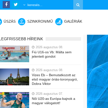
ÚSZÁS
SZINKRON/MŰ
GALÉRIÁK
LEGFRISSEBB HÍREINK
2026 augusztus 08.
Fiú U16-os Vb: Málta sem
jelentett gondot
2026 augusztus 08.
Vizes Eb – Bemutatkozott az
első magyar óriás-toronyugró,
Dobra Viktor
2026 augusztus 07.
Női U20-as Európa-bajnok a
magyar válogatott!