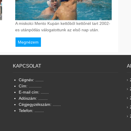
A miskolci Mento Kupán kettőből kettőnél tart 2002-
es utánpótlás válogatottunk az első nap után.
Megnézem
KAPCSOLAT
A
Cégnév: .......
Cím: ...........
E-mail cím: .......
Adószám: ........
Cégjegyzékszám: .......
Telefon: ........