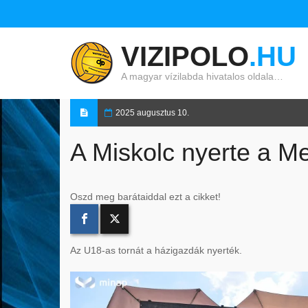
VIZIPOLO
.HU
A magyar vízilabda hivatalos oldala…
2025 augusztus 10.
A Miskolc nyerte a M
Oszd meg barátaiddal ezt a cikket!
Az U18-as tornát a házigazdák nyerték.