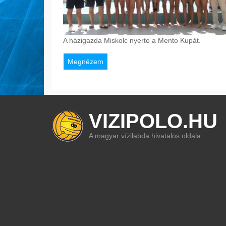
A házigazda Miskolc nyerte a Mento Kupát.
Megnézem
VIZIPOLO.HU
A magyar vízilabda hivatalos oldala