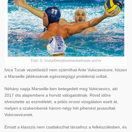
Fotó: G. Scala/Deepbluemedia/Inside archív
Ivica Tucak vezetőedző nem számíthat Ante Vukicsevicsre, hiszen
a Marseille játékosának egészségügyi problémái voltak.
Néhány napja Marseille-ben betegedett meg Vukicsevics, aki
2017 óta alapembere a horvát válogatottnak. Rövid időre
elvesztette az eszméletét, a pólós orvosi vizsgálaton esett át,
melyen a szakemberek három-négy hét pihenést javasoltak
Vukicsevicsnek.
Emiatt a klasszis nem csatlakozhat társaihoz a felkészülésben, és