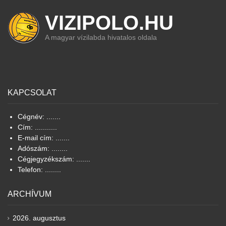
VIZIPOLO.HU
A magyar vízilabda hivatalos oldala
KAPCSOLAT
Cégnév: .......
Cím: ...........
E-mail cím: .......
Adószám: ........
Cégjegyzékszám: .......
Telefon: ........
ARCHÍVUM
2026. augusztus