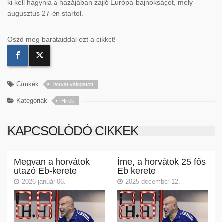
ki kell hagynia a hazájában zajló Európa-bajnokságot, mely
augusztus 27-én startol.
Oszd meg barátaiddal ezt a cikket!
Címkék
horvát válogatott
Kategóriák
Hirek
KAPCSOLÓDÓ CIKKEK
Megvan a horvátok
Íme, a horvátok 25 fős
utazó Eb-kerete
Eb kerete
2026 január 06.
2025 december 12.