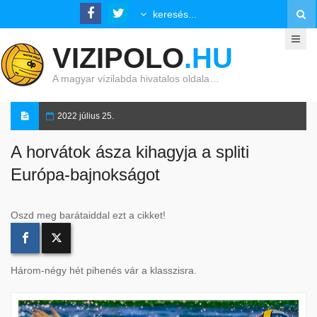
VIZIPOLO
.HU
A magyar vízilabda hivatalos oldala…
2022 július 25.
A horvátok ásza kihagyja a spliti
Európa-bajnokságot
Oszd meg barátaiddal ezt a cikket!
Három-négy hét pihenés vár a klasszisra.