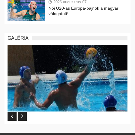
2026 augusztus 07.
Női U20-as Európa-bajnok a magyar
válogatott!
GALÉRIA