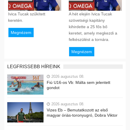
Ivica Tucak szűkített
A hét elején Ivica Tucak
keretén.
szövetségi kapitány
kihirdette a 25 fős bő
Megnézem
keretet, amely megkezdi a
felkészülést a tornára.
Megnézem
LEGFRISSEBB HÍREINK
2026 augusztus 08.
Fiú U16-os Vb: Málta sem jelentett
gondot
2026 augusztus 08.
Vizes Eb – Bemutatkozott az első
magyar óriás-toronyugró, Dobra Viktor