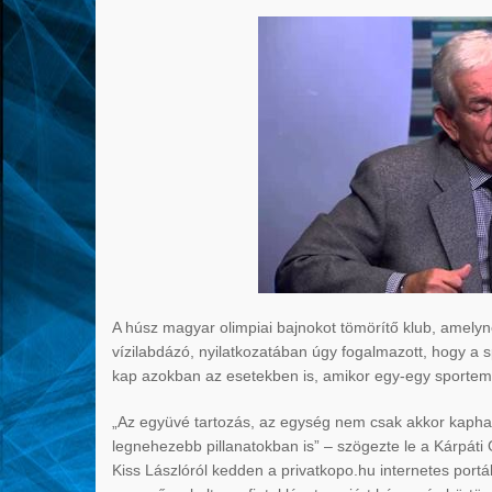
A húsz magyar olimpiai bajnokot tömörítő klub, amely
vízilabdázó, nyilatkozatában úgy fogalmazott, hogy a 
kap azokban az esetekben is, amikor egy-egy sportem
„Az együvé tartozás, az egység nem csak akkor kapha
legnehezebb pillanatokban is” – szögezte le a Kárpát
Kiss Lászlóról kedden a privatkopo.hu internetes port