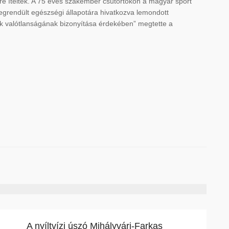
nre ítélték. A 75 éves szakember csütörtökön a magyar sport
egrendült egészségi állapotára hivatkozva lemondott
ltak valótlanságának bizonyítása érdekében” megtette a
A nyíltvízi úszó Mihályvári-Farkas