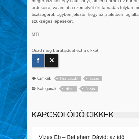
megerőszakolt egy fiatal lányt, amiért három év börtö
érdekeire, valamint a személyét ért támadás folytán m
tisztségéről. Egyben jelezte, hogy az „ítéletben fogla
szükséges lépéseket.
MTI
Oszd meg barátaiddal ezt a cikket!
Címkék
Kiss László
úszás
Kategóriák
Hirek
úszás
KAPCSOLÓDÓ CIKKEK
Vizes Eb – Betlehem Dávid: az idő