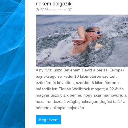
nekem dolgozik
2026 augusztus 07.
A nyíltvízi úszó Betlehem Dávid a párizsi Európa-
bajnokságon a keddi 10 kilométeren szerzett
ezüstérmét követően, szerdán 5 kilométeren is
második lett Florian Wellbrock mögött; a 22 éves
magyar úszó bízik benne, hogy akár már jövőre, a
hazai rendezésű világbajnokságon „fogást talál” a
németek olimpiai bajnokán.
Megnézem