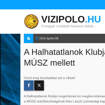
VIZIPOLO
.HU
A magyar vízilabda hivatalos oldala…
2016 április 08.
A Halhatatlanok Klubja
MÚSZ mellett
Oszd meg barátaiddal ezt a cikket!
A Halhatatlanok Klubja megértéssel és megbecsüléss
a MÚSZ edzőbizottságának Kiss László szövetségi kapit