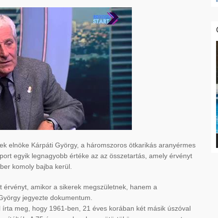
nek elnöke Kárpáti György, a háromszoros ötkarikás aranyérmes
sport egyik legnagyobb értéke az az összetartás, amely érvényt
ber komoly bajba kerül.
t érvényt, amikor a sikerek megszületnek, hanem a
i György jegyezte dokumentum.
ál írta meg, hogy 1961-ben, 21 éves korában két másik úszóval