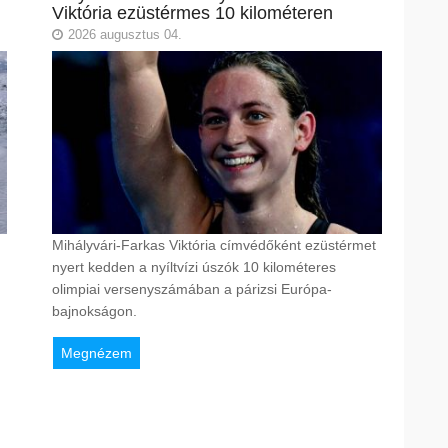
Viktória ezüstérmes 10 kilométeren
2026 augusztus 04.
Mihályvári-Farkas Viktória címvédőként ezüstérmet
nyert kedden a nyíltvízi úszók 10 kilométeres
olimpiai versenyszámában a párizsi Európa-
bajnokságon.
Megnézem