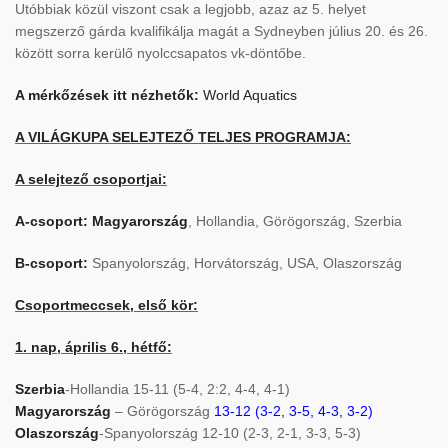
Utóbbiak közül viszont csak a legjobb, azaz az 5. helyet
megszerző gárda kvalifikálja magát a Sydneyben július 20. és 26.
között sorra kerülő nyolccsapatos vk-döntőbe.
A mérkőzések itt nézhetők:
World Aquatics
A VILÁGKUPA SELEJTEZŐ TELJES PROGRAMJA:
A selejtező csoportjai:
A-csoport: Magyarország
, Hollandia, Görögország, Szerbia
B-csoport:
Spanyolország, Horvátország, USA, Olaszország
Csoportmeccsek, első kör:
1. nap, április 6., hétfő:
Szerbia
-Hollandia 15-11 (5-4, 2:2, 4-4, 4-1)
Magyarország
– Görögország
13-12 (3-2, 3-5, 4-3, 3-2)
Olaszország
-Spanyolország 12-10 (2-3, 2-1, 3-3, 5-3)