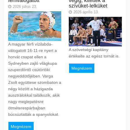
férfiválogatott
végig, kitették a
szívüket-lelküket
2026 július 23.
2026 április 13.
A magyar férfi vízilabda-
A szövetségi kapitány
válogatott 16-11-re nyert a
értékelte az egész tornát is.
horvát csapat ellen a
Sydneyben zajló világkupa
Megnézem
szuperdöntő csütörtöki
negyeddötőjében. Varga
Zsolt együttese szombaton a
négy között a házigazda
ausztrálokkal találkozik, akik
nagy meglepetésre
ötméterespárbajban
búcsúztatták a spanyolokat.
Megnézem