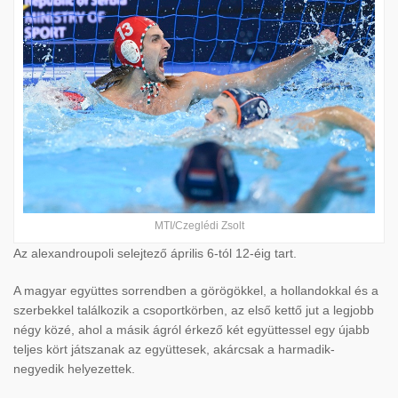
MTI/Czeglédi Zsolt
Az alexandroupoli selejtező április 6-tól 12-éig tart.
A magyar együttes sorrendben a görögökkel, a hollandokkal és a
szerbekkel találkozik a csoportkörben, az első kettő jut a legjobb
négy közé, ahol a másik ágról érkező két együttessel egy újabb
teljes kört játszanak az együttesek, akárcsak a harmadik-
negyedik helyezettek.