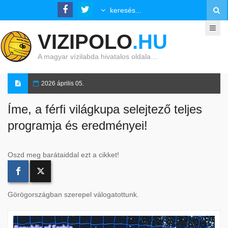
VIZIPOLO
.HU
A magyar vízilabda hivatalos oldala…
2026 április 05.
Íme, a férfi világkupa selejtező teljes
programja és eredményei!
Oszd meg barátaiddal ezt a cikket!
Görögországban szerepel válogatottunk.