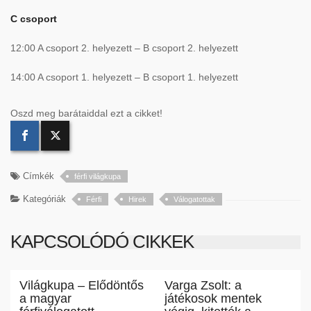
C csoport
12:00 A csoport 2. helyezett – B csoport 2. helyezett
14:00 A csoport 1. helyezett – B csoport 1. helyezett
Oszd meg barátaiddal ezt a cikket!
Címkék
férfi világkupa
Kategóriák
Férfi
Hirek
Válogatottak
KAPCSOLÓDÓ CIKKEK
Világkupa – Elődöntős
Varga Zsolt: a
a magyar
játékosok mentek