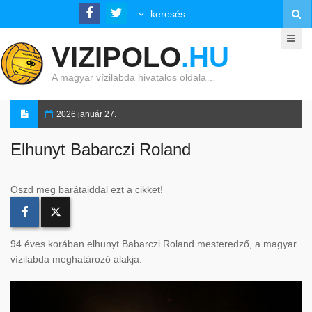
VIZIPOLO
.HU
A magyar vízilabda hivatalos oldala…
2026 január 27.
Elhunyt Babarczi Roland
Oszd meg barátaiddal ezt a cikket!
94 éves korában elhunyt Babarczi Roland mesteredző, a magyar
vízilabda meghatározó alakja.