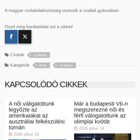
A magyar vízilabdaközösség osztozik a család gyászában.
Oszd meg barátaiddal ezt a cikket!
Címkék
vízilabda
Kategóriák
Hirek
Vízilabda
KAPCSOLÓDÓ CIKKEK
A női váligatottunk
Már a budapesti Vb-n
legyőzte az
megszerezné női és
amerikaiakat az
férfi válogatottunk az
ausztráliai felkészülési
olimpiai kvótát
tornán
2026 július 14.
2026 július 19.