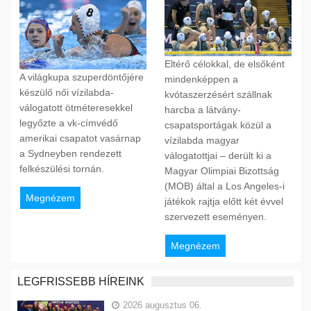
Eltérő célokkal, de elsőként
A világkupa szuperdöntőjére
mindenképpen a
készülő női vízilabda-
kvótaszerzésért szállnak
válogatott ötméteresekkel
harcba a látvány-
legyőzte a vk-címvédő
csapatsportágak közül a
amerikai csapatot vasárnap
vízilabda magyar
a Sydneyben rendezett
válogatottjai – derült ki a
felkészülési tornán.
Magyar Olimpiai Bizottság
(MOB) által a Los Angeles-i
Megnézem
játékok rajtja előtt két évvel
szervezett eseményen.
Megnézem
LEGFRISSEBB HÍREINK
2026 augusztus 06.