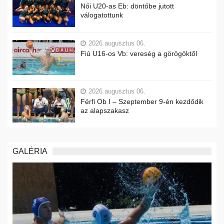
Női U20-as Eb: döntőbe jutott
válogatottunk
2026 augusztus 06.
Fiú U16-os Vb: vereség a görögöktől
2026 augusztus 06.
Férfi Ob I – Szeptember 9-én kezdődik
az alapszakasz
GALÉRIA