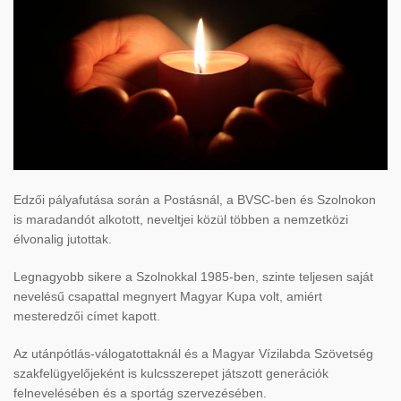
Edzői pályafutása során a Postásnál, a BVSC-ben és Szolnokon
is maradandót alkotott, neveltjei közül többen a nemzetközi
élvonalig jutottak.
Legnagyobb sikere a Szolnokkal 1985-ben, szinte teljesen saját
nevelésű csapattal megnyert Magyar Kupa volt, amiért
mesteredzői címet kapott.
Az utánpótlás-válogatottaknál és a Magyar Vízilabda Szövetség
szakfelügyelőjeként is kulcsszerepet játszott generációk
felnevelésében és a sportág szervezésében.