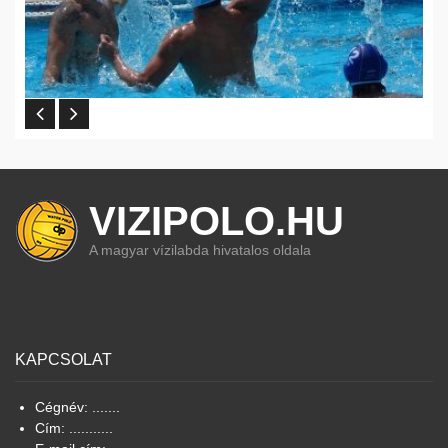
VIZIPOLO.HU
A magyar vízilabda hivatalos oldala
KAPCSOLAT
Cégnév: .......
Cím: ...........