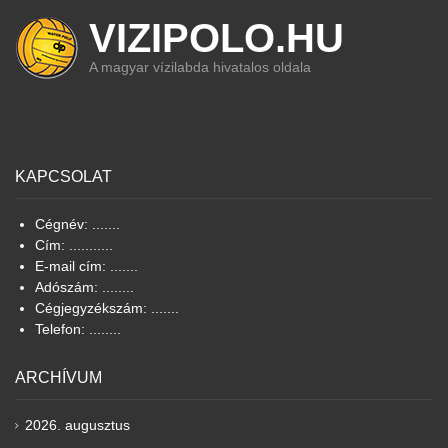
VIZIPOLO.HU
A magyar vízilabda hivatalos oldala
KAPCSOLAT
Cégnév: .......
Cím: ...........
E-mail cím: .......
Adószám: ........
Cégjegyzékszám: .......
Telefon: ........
ARCHÍVUM
2026. augusztus