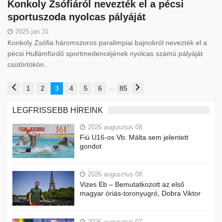
Konkoly Zsófiáról nevezték el a pécsi
sportuszoda nyolcas pályáját
2025 jan 31
Konkoly Zsófia háromszoros paralimpiai bajnokról nevezték el a
pécsi Hullámfürdő sportmedencéjének nyolcas számú pályáját
csütörtökön.
…
1
2
3
4
5
6
85
LEGFRISSEBB HÍREINK
2026 augusztus 08.
Fiú U16-os Vb: Málta sem jelentett
gondot
2026 augusztus 08.
Vizes Eb – Bemutatkozott az első
magyar óriás-toronyugró, Dobra Viktor
2026 augusztus 07.