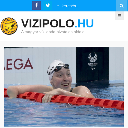
VIZIPOLO
.HU
A magyar vízilabda hivatalos oldala…