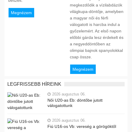
beszélt.
megkezdődik a vízilabdázók
világkupa-döntője, amelyben
Megnézem
a magyar női és férfi
válogatott is harcba indul a
győzelemért. Az első napon
előbbi gárda lesz érdekelt és
a negyeddöntőben az
olimpiai bajnok spanyolokkal
csap össze.
Megnézem
LEGFRISSEBB HÍREINK
2026 augusztus 06.
Női U20-as Eb: döntőbe jutott
válogatottunk
2026 augusztus 06.
Fiú U16-os Vb: vereség a görögöktől