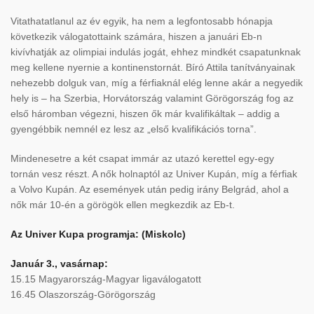
Vitathatatlanul az év egyik, ha nem a legfontosabb hónapja
következik válogatottaink számára, hiszen a januári Eb-n
kivívhatják az olimpiai indulás jogát, ehhez mindkét csapatunknak
meg kellene nyernie a kontinenstornát. Bíró Attila tanítványainak
nehezebb dolguk van, míg a férfiaknál elég lenne akár a negyedik
hely is – ha Szerbia, Horvátország valamint Görögország fog az
első háromban végezni, hiszen ők már kvalifikáltak – addig a
gyengébbik nemnél ez lesz az „első kvalifikációs torna”.
Mindenesetre a két csapat immár az utazó kerettel egy-egy
tornán vesz részt. A nők holnaptól az Univer Kupán, míg a férfiak
a Volvo Kupán. Az események után pedig irány Belgrád, ahol a
nők már 10-én a görögök ellen megkezdik az Eb-t.
Az Univer Kupa programja: (Miskolc)
Január 3., vasárnap:
15.15 Magyarország-Magyar ligaválogatott
16.45 Olaszország-Görögország