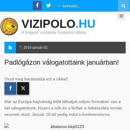
VIZIPOLO
.HU
A magyar vízilabda hivatalos oldala…
2016 január 02.
Padlógázon válogatottaink januárban!
Oszd meg barátaiddal ezt a cikket!
Már az Európa-bajnokság előtt láthatjuk milyen formában van a
két válogatottunk, hiszen a nők és a férfiak is felkészülési tornán
vesznek részt. Január 10-től pedig indul a kontinenstorna.