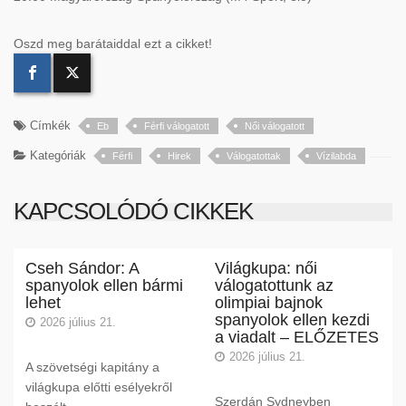
Oszd meg barátaiddal ezt a cikket!
Címkék
Eb
Férfi válogatott
Női válogatott
Kategóriák
Férfi
Hirek
Válogatottak
Vízilabda
KAPCSOLÓDÓ CIKKEK
Cseh Sándor: A
Világkupa: női
spanyolok ellen bármi
válogatottunk az
lehet
olimpiai bajnok
spanyolok ellen kezdi
2026 július 21.
a viadalt – ELŐZETES
2026 július 21.
A szövetségi kapitány a
világkupa előtti esélyekről
Szerdán Sydneyben