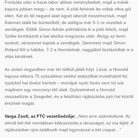
Fordulás után a hazai tábor abban reménykedett, majd a másik
kapura jobban megy – de nem. A zöld-fehérek be voltak oltva gól
ellen. Két és fél negyed alatt egyet sikerült összehozniuk, majd
Katonás
talált be büntetőből, de addigra már 5-1-re vezettek a
vendégek. Előbb
Simon Adrián
pókhálózta ki a jobb felsőt, majd
Szőke
bombázott a bal alsóba megúszás után. Ahogy az lenni
szokott, vérszemet kaptak a vendégek,
Steinmetz
majd
Simon
Roland
lőtt a hálóba. 7-2 a Honvédnak, nagyjából tisztázódtak is a
vitás kérdések.
Az utolsó negyedben már tét nélküli játék folyt.
Lévai
, a Honvéd
kapusa ekkora 75 százalékos védési statisztikát mutathatott fel,
nyolcból hat lövést hárított – mondjuk nyolc lövés nem túl sok
majdnem egy meccsnyi idő alatt. Győzelmével a Honvéd
visszaelőzte a Szegedet, és a felsőházi rájátszásba jutó hat között
érezheti magát.
Varga Zsolt, az FTC vezetőedzője:
„Nem erre számítottunk. Az
elmúlt két hét mentálisan kifárasztotta a társaságot, ez ma kijött. A
rájátszásban újra találkozik majd egymással a két csapat…”