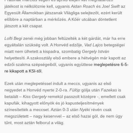
játékost is nélkülöznie kell, ugyanis
Aidan Roach
és
Joel Swift
az
Egyesült Államokban játszanak Világliga selejtezőt, ezért került
előbbre a naptárban a mérkőzés. A Kőér utcában döntetlent
játszott a két csapat.
Lofti Begi
zenéi még jobban feltüzelték a két gárdát, már ha erre
egyáltalán szükség volt. A Honvéd edzője,
Vad Lajos
betegségei
miatt nem ülhetett a kispadra, szombatig
Gergely István
helyettesíti. A szakosztály első embere a hétvégén már kapott az
edzői szakma szépségeiből, ugyanis együttese
meglepetésre 6-5-
re kikapott a KSI-től.
Ezek után meglepetéssel indult a meccs, ugyanis az első
negyedet a Honvéd nyerte 2-0-ra.
Fülöp
gólja után
Fazekas
is
betalált –
Kiss Gergely
remekül passzolt középre -, emellett csak
kapufák, kihagyott előnyök és jó kapusteljesítmények
színesítették a meccset. Aztán 0-3 után
Nyéki
révén csak
megszületett – nagy keservvel – az első hazai gól, de nem úgy
tűnt, most aztán felborul a világ.