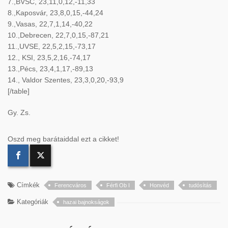
7.,BVSC, 23,11,0,12,-11,33
8.,Kaposvár, 23,8,0,15,-44,24
9.,Vasas, 22,7,1,14,-40,22
10.,Debrecen, 22,7,0,15,-87,21
11.,UVSE, 22,5,2,15,-73,17
12., KSI, 23,5,2,16,-74,17
13.,Pécs, 23,4,1,17,-89,13
14., Valdor Szentes, 23,3,0,20,-93,9
[/table]
Gy. Zs.
Oszd meg barátaiddal ezt a cikket!
Címkék
Ferencváros
Férfi Ob I
Honvéd
tudósítás
Kategóriák
hazai bajnokságok