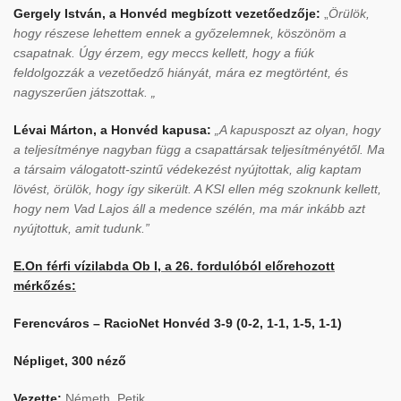
Gergely István, a Honvéd megbízott vezetőedzője:
„
Örülök,
hogy részese lehettem ennek a győzelemnek, köszönöm a
csapatnak. Úgy érzem, egy meccs kellett, hogy a fiúk
feldolgozzák a vezetőedző hiányát, mára ez megtörtént, és
nagyszerűen játszottak. „
Lévai Márton, a Honvéd kapusa:
„A kapusposzt az olyan, hogy
a teljesítménye nagyban függ a csapattársak teljesítményétől. Ma
a társaim válogatott-szintű védekezést nyújtottak, alig kaptam
lövést, örülök, hogy így sikerült. A KSI ellen még szoknunk kellett,
hogy nem Vad Lajos áll a medence szélén, ma már inkább azt
nyújtottuk, amit tudunk.”
E.On férfi vízilabda Ob I, a 26. fordulóból előrehozott
mérkőzés:
Ferencváros – RacioNet Honvéd 3-9 (0-2, 1-1, 1-5, 1-1)
Népliget, 300 néző
Vezette:
Németh, Petik