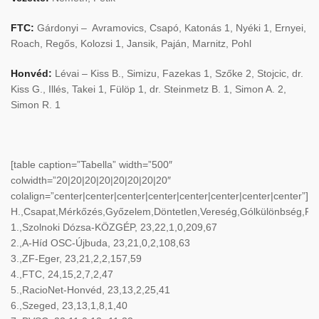
FTC:
Gárdonyi – Avramovics, Csapó, Katonás 1, Nyéki 1, Ernyei,
Roach, Regős, Kolozsi 1, Jansik, Paján, Marnitz, Pohl
Honvéd:
Lévai – Kiss B., Simizu, Fazekas 1, Szőke 2, Stojcic, dr.
Kiss G., Illés, Takei 1, Fülöp 1, dr. Steinmetz B. 1, Simon A. 2,
Simon R. 1
[table caption=”Tabella” width=”500″
colwidth=”20|20|20|20|20|20|20|20″
colalign=”center|center|center|center|center|center|center|center”]
H.,Csapat,Mérkőzés,Győzelem,Döntetlen,Vereség,Gólkülönbség,Pon
1.,Szolnoki Dózsa-KÖZGÉP, 23,22,1,0,209,67
2.,A-Híd OSC-Újbuda, 23,21,0,2,108,63
3.,ZF-Eger, 23,21,2,2,157,59
4.,FTC, 24,15,2,7,2,47
5.,RacioNet-Honvéd, 23,13,2,25,41
6.,Szeged, 23,13,1,8,1,40