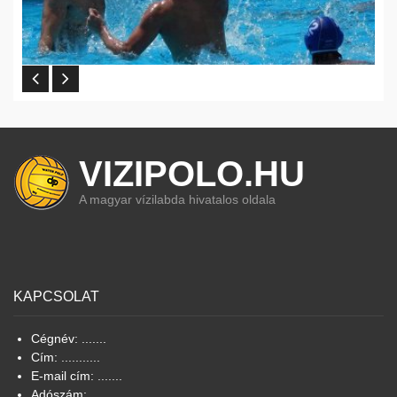
VIZIPOLO.HU
A magyar vízilabda hivatalos oldala
KAPCSOLAT
Cégnév: .......
Cím: ...........
E-mail cím: .......
Adószám: ........