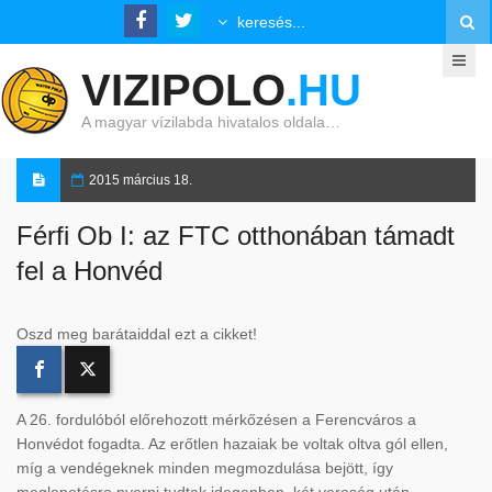
VIZIPOLO
.HU
A magyar vízilabda hivatalos oldala…
2015 március 18.
Férfi Ob I: az FTC otthonában támadt
fel a Honvéd
Oszd meg barátaiddal ezt a cikket!
A 26. fordulóból előrehozott mérkőzésen a Ferencváros a
Honvédot fogadta. Az erőtlen hazaiak be voltak oltva gól ellen,
míg a vendégeknek minden megmozdulása bejött, így