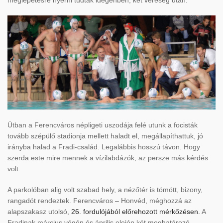
meglepetésre nyerni tudtak idegenben, két vereség után.
Útban a Ferencváros népligeti uszodája felé utunk a focisták
tovább szépülő stadionja mellett haladt el, megállapíthattuk, jó
irányba halad a Fradi-család. Legalábbis hosszú távon. Hogy
szerda este mire mennek a vízilabdázók, az persze más kérdés
volt.
A parkolóban alig volt szabad hely, a nézőtér is tömött, bizony,
rangadót rendeztek. Ferencváros – Honvéd, méghozzá az
alapszakasz utolsó,
26. fordulójából előrehozott mérkőzésen.
A
Fradinak március végén és április elején két meghatározó