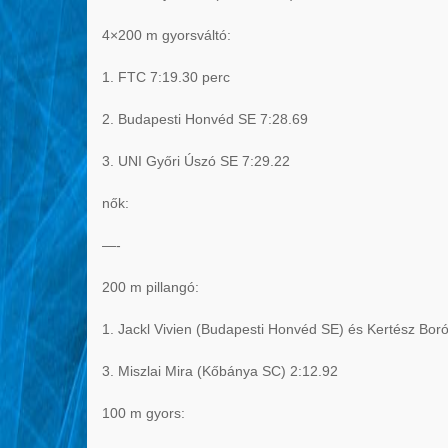
4×200 m gyorsváltó:
1. FTC 7:19.30 perc
2. Budapesti Honvéd SE 7:28.69
3. UNI Győri Úszó SE 7:29.22
nők:
—-
200 m pillangó:
1. Jackl Vivien (Budapesti Honvéd SE) és Kertész Bor
3. Miszlai Mira (Kőbánya SC) 2:12.92
100 m gyors: