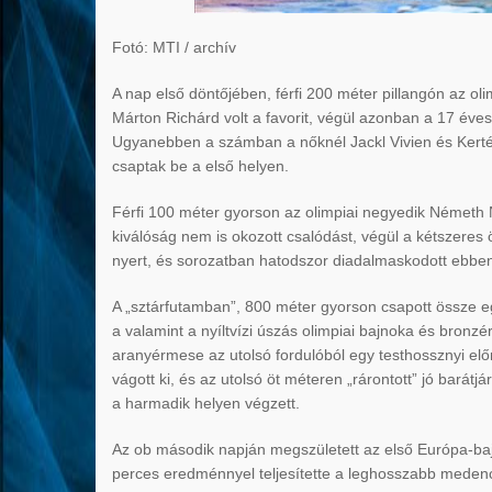
Fotó: MTI / archív
A nap első döntőjében, férfi 200 méter pillangón az ol
Márton Richárd volt a favorit, végül azonban a 17 éve
Ugyanebben a számban a nőknél Jackl Vivien és Kertés
csaptak be a első helyen.
Férfi 100 méter gyorson az olimpiai negyedik Németh N
kiválóság nem is okozott csalódást, végül a kétszeres 
nyert, és sorozatban hatodszor diadalmaskodott ebbe
A „sztárfutamban”, 800 méter gyorson csapott össze e
a valamint a nyíltvízi úszás olimpiai bajnoka és bronz
aranyérmese az utolsó fordulóból egy testhossznyi elő
vágott ki, és az utolsó öt méteren „rárontott” jó barát
a harmadik helyen végzett.
Az ob második napján megszületett az első Európa-baj
perces eredménnyel teljesítette a leghosszabb medencé