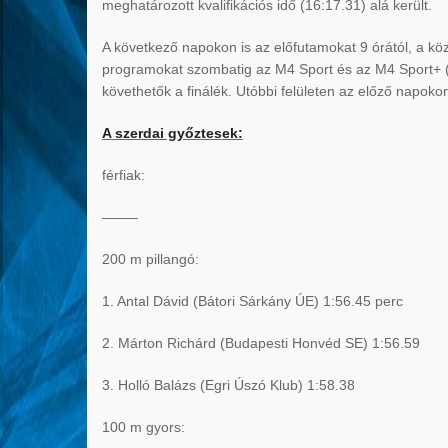
meghatározott kvalifikációs idő (16:17.31) alá került.
A következő napokon is az előfutamokat 9 órától, a köz
programokat szombatig az M4 Sport és az M4 Sport+ (
követhetők a finálék. Utóbbi felületen az előző napokon
A szerdai győztesek:
férfiak:
——–
200 m pillangó:
1. Antal Dávid (Bátori Sárkány ÚE) 1:56.45 perc
2. Márton Richárd (Budapesti Honvéd SE) 1:56.59
3. Holló Balázs (Egri Úszó Klub) 1:58.38
100 m gyors: