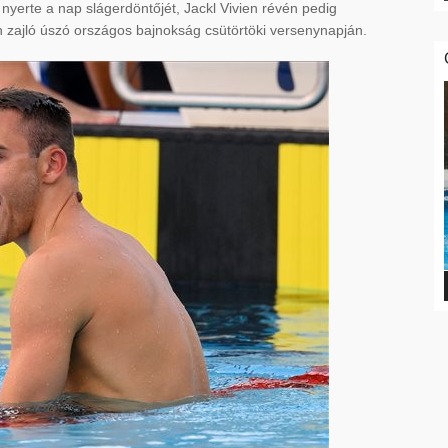
 nyerte a nap slágerdöntőjét, Jackl Vivien révén pedig
n zajló úszó országos bajnokság csütörtöki versenynapján.