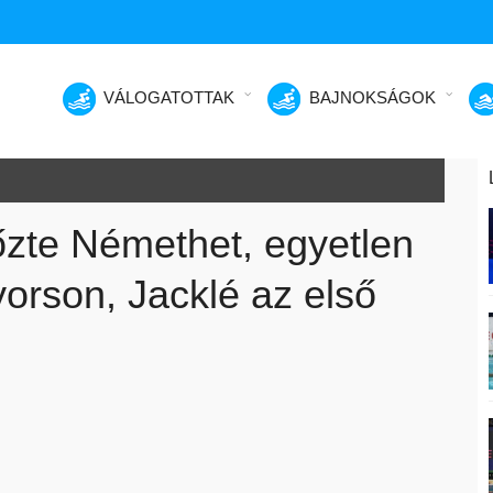
VÁLOGATOTTAK
BAJNOKSÁGOK
őzte Némethet, egyetlen
orson, Jacklé az első