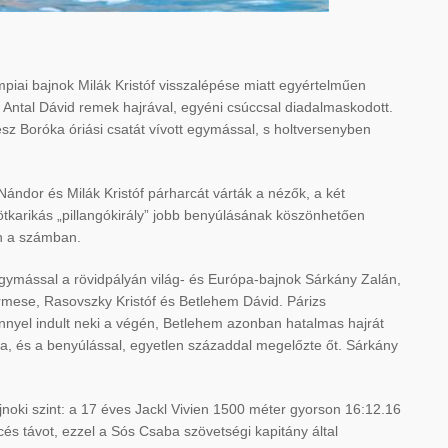
impiai bajnok Milák Kristóf visszalépése miatt egyértelműen
s Antal Dávid remek hajrával, egyéni csúccsal diadalmaskodott.
z Boróka óriási csatát vívott egymással, s holtversenyben
ándor és Milák Kristóf párharcát várták a nézők, a két
ötkarikás „pillangókirály” jobb benyúlásának köszönhetően
n a számban.
gymással a rövidpályán világ- és Európa-bajnok Sárkány Zalán,
érmese, Rasovszky Kristóf és Betlehem Dávid. Párizs
nnyel indult neki a végén, Betlehem azonban hatalmas hajrát
jára, és a benyúlással, egyetlen századdal megelőzte őt. Sárkány
noki szint: a 17 éves Jackl Vivien 1500 méter gyorson 16:12.16
s távot, ezzel a Sós Csaba szövetségi kapitány által