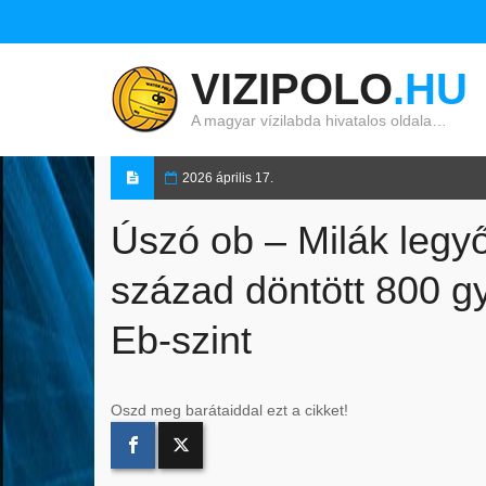
VIZIPOLO
.HU
A magyar vízilabda hivatalos oldala…
2026 április 17.
Úszó ob – Milák legy
század döntött 800 gy
Eb-szint
Oszd meg barátaiddal ezt a cikket!