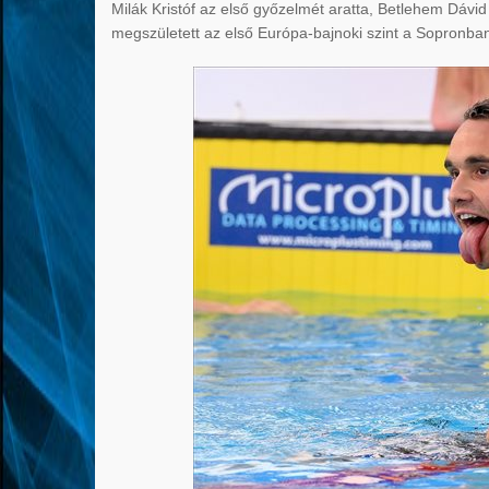
Milák Kristóf az első győzelmét aratta, Betlehem Dávid
megszületett az első Európa-bajnoki szint a Sopronba