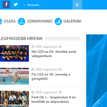
ÚSZÁS
SZINKRON/MŰ
GALÉRIÁK
LEGFRISSEBB HÍREINK
2026 augusztus 06.
Női U20-as Eb: döntőbe jutott
válogatottunk
2026 augusztus 06.
Fiú U16-os Vb: vereség a
görögöktől
2026 augusztus 06.
Férfi Ob I – Szeptember 9-én
kezdődik az alapszakasz