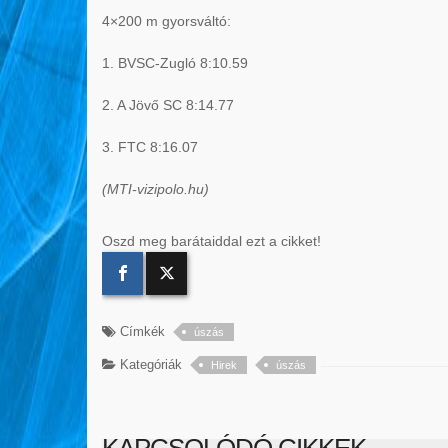
4×200 m gyorsváltó:
1. BVSC-Zugló 8:10.59
2. A Jövő SC 8:14.77
3. FTC 8:16.07
(MTI-vizipolo.hu)
Oszd meg barátaiddal ezt a cikket!
Címkék
úszás
Kategóriák
Hirek
úszás