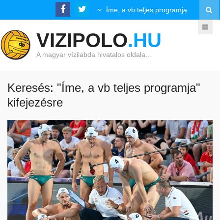
VIZIPOLO
.HU
A magyar vízilabda hivatalos oldala…
Keresés: "Íme, a vb teljes programja"
kifejezésre