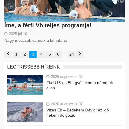
Íme, a férfi Vb teljes programja!
2025 júl 10
Nagy meccsek vannak a láthatáron.
…
1
2
3
4
5
6
24
LEGFRISSEBB HÍREINK
2026 augusztus 07.
Fiú U16-os Eb: győzelem a németek
ellen
2026 augusztus 07.
Vizes Eb – Betlehem Dávid: az idő
nekem dolgozik