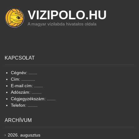
VIZIPOLO.HU
A magyar vízilabda hivatalos oldala
KAPCSOLAT
Cégnév: .......
Cím: ...........
E-mail cím: .......
Adószám: ........
Cégjegyzékszám: .......
Telefon: ........
ARCHÍVUM
2026. augusztus