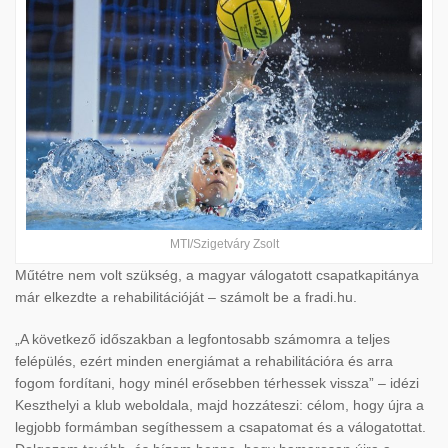
MTI/Szigetváry Zsolt
Műtétre nem volt szükség, a magyar válogatott csapatkapitánya
már elkezdte a rehabilitációját – számolt be a fradi.hu.
„A következő időszakban a legfontosabb számomra a teljes
felépülés, ezért minden energiámat a rehabilitációra és arra
fogom fordítani, hogy minél erősebben térhessek vissza” – idézi
Keszthelyi a klub weboldala, majd hozzáteszi: célom, hogy újra a
legjobb formámban segíthessem a csapatomat és a válogatottat.