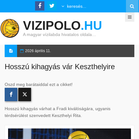
VIZIPOLO
.HU
A magyar vízilabda hivatalos oldala…
2026 április 11.
Hosszú kihagyás vár Keszthelyire
Oszd meg barátaiddal ezt a cikket!
Hosszú kihagyás várhat a Fradi kiválóságára, ugyanis
térdsérülést szenvedett Keszthelyi Rita.