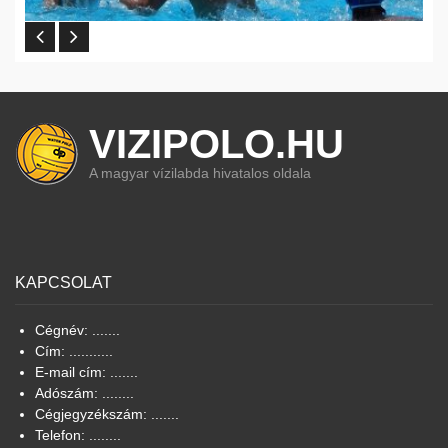
VIZIPOLO.HU
A magyar vízilabda hivatalos oldala
KAPCSOLAT
Cégnév: .......
Cím: ...........
E-mail cím: .......
Adószám: ........
Cégjegyzékszám: .......
Telefon: ........