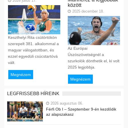
2026 július 17.
között
2025 december 18.
Keszthelyi Rita csütörtökön
szerepelt 381. alkalommal a
Az Európai
magyar válogatottban, és
Úszószövetségnél a
ezzel egyedüli csúcstartóvá
szurkolók dönthetik el, ki volt
vált.
2025 legjobbja.
Megnézem
Megnézem
LEGFRISSEBB HÍREINK
2026 augusztus 06.
Férfi Ob I – Szeptember 9-én kezdődik
az alapszakasz