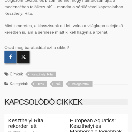
Dolgozom tovább, és bízom benne, hogy hamarosan újra a
medencében találkozunk” – mondta a sérülésével kapcsolatban
Keszthelyi Rita.
Mint ismeretes, a klasszisunk ott lett volna a világkupa selejtező
keretben is, ám a sérülése miatt ki kell hagynia a tornát.
Oszd meg barátaiddal ezt a cikket!
Címkék
Keszthelyi Rita
Kategóriák
Hirek
Női
Válogatottak
KAPCSOLÓDÓ CIKKEK
Keszthelyi Rita
European Aquatics:
rekorder lett
Keszthelyi és
Manhercz a legjobbak