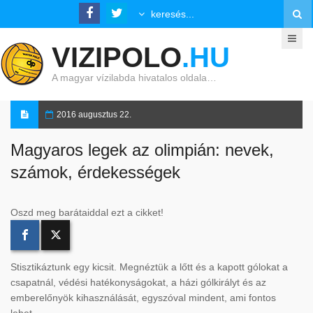
VIZIPOLO
.HU
A magyar vízilabda hivatalos oldala…
2016 augusztus 22.
Magyaros legek az olimpián: nevek,
számok, érdekességek
Oszd meg barátaiddal ezt a cikket!
Stisztikáztunk egy kicsit. Megnéztük a lőtt és a kapott gólokat a
csapatnál, védési hatékonyságokat, a házi gólkirályt és az
emberelőnyök kihasználását, egyszóval mindent, ami fontos