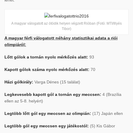
lehet.
A magyar válogatott az ötödik helyen végzett Rióban (Fotó: MTI/Illyés
Tibor)
A magyar férfi válogatott néhány statisztikai adata a riói
olimpiáról:
Lőtt gólok a tornán nyolc mérkőzés alatt:
93
Kapott gólok száma nyolc mérkőzés alatt:
70
Házi gólkirály:
Varga Dénes (15 találat)
Legkevesebb kapott gól a tornán egy meccsen:
4 (Brazília
ellen az 5-8. helyért)
Legtöbb lőtt gól egy meccsen az olimpián:
(17) Japán ellen
Legtöbb gól egy meccsen egy játékostól:
(5) Kis Gábor