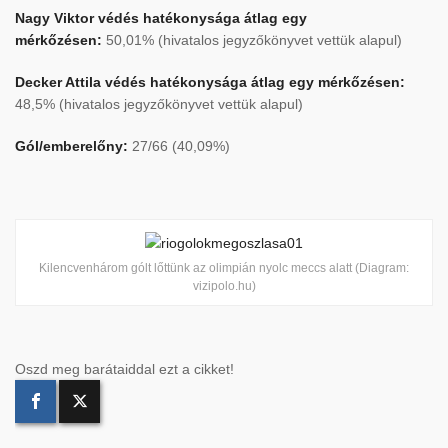
Nagy Viktor védés hatékonysága átlag egy
mérkőzésen:
50,01% (hivatalos jegyzőkönyvet vettük alapul)
Decker Attila védés hatékonysága átlag egy mérkőzésen:
48,5% (hivatalos jegyzőkönyvet vettük alapul)
Gól/emberelőny:
27/66 (40,09%)
Kilencvenhárom gólt lőttünk az olimpián nyolc meccs alatt (Diagram:
vizipolo.hu)
Oszd meg barátaiddal ezt a cikket!